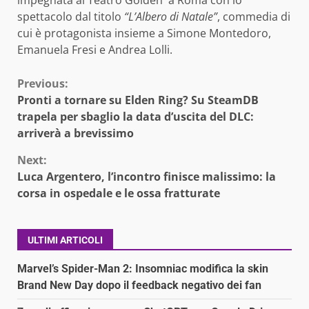
spettacolo dal titolo
“L’Albero di Natale”
, commedia di
cui è protagonista insieme a Simone Montedoro,
Emanuela Fresi e Andrea Lolli.
Continue
Previous:
Pronti a tornare su Elden Ring? Su SteamDB
Reading
trapela per sbaglio la data d’uscita del DLC:
arriverà a brevissimo
Next:
Luca Argentero, l’incontro finisce malissimo: la
corsa in ospedale e le ossa fratturate
ULTIMI ARTICOLI
Marvel’s Spider-Man 2: Insomniac modifica la skin
Brand New Day dopo il feedback negativo dei fan