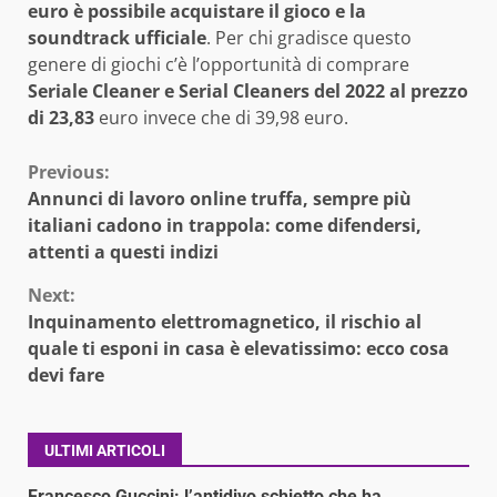
euro è possibile acquistare il gioco e la
soundtrack ufficiale
. Per chi gradisce questo
genere di giochi c’è l’opportunità di comprare
Seriale Cleaner e Serial Cleaners del 2022 al prezzo
di 23,83
euro invece che di 39,98 euro.
Continue
Previous:
Annunci di lavoro online truffa, sempre più
Reading
italiani cadono in trappola: come difendersi,
attenti a questi indizi
Next:
Inquinamento elettromagnetico, il rischio al
quale ti esponi in casa è elevatissimo: ecco cosa
devi fare
ULTIMI ARTICOLI
Francesco Guccini: l’antidivo schietto che ha