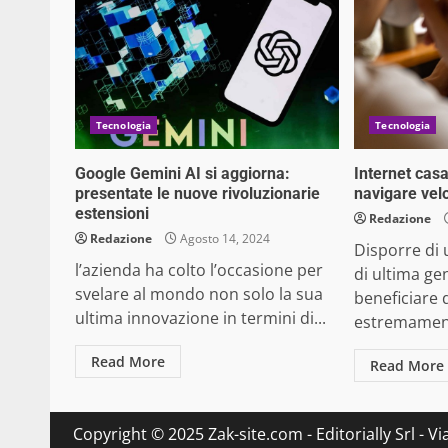
Tecnologia
Tecnologia
Google Gemini AI si aggiorna:
Internet casa:
presentate le nuove rivoluzionarie
navigare velo
estensioni
Redazione
Redazione
Agosto 14, 2024
Disporre di 
l’azienda ha colto l’occasione per
di ultima ge
svelare al mondo non solo la sua
beneficiare 
ultima innovazione in termini di...
estremament
Read More
Read More
Copyright © 2025 Zak-site.com - Editorially Srl - V