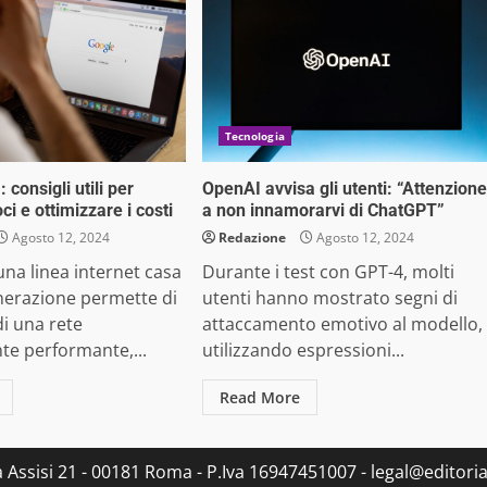
Tecnologia
 consigli utili per
OpenAI avvisa gli utenti: “Attenzione
ci e ottimizzare i costi
a non innamorarvi di ChatGPT”
Agosto 12, 2024
Redazione
Agosto 12, 2024
una linea internet casa
Durante i test con GPT-4, molti
nerazione permette di
utenti hanno mostrato segni di
di una rete
attaccamento emotivo al modello,
e performante,...
utilizzando espressioni...
Read More
ia Assisi 21 - 00181 Roma - P.Iva 16947451007 - legal@editorial