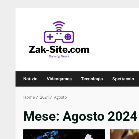
Skip
to
content
Notizie
Videogames
Tecnologia
Spettacolo
Home
2024
Agosto
Mese:
Agosto 2024