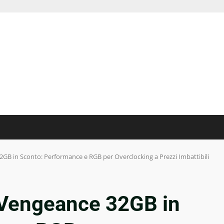
B in Sconto: Performance e RGB per Overclocking a Prezzi Imbattibili
Vengeance 32GB in