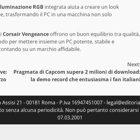
lluminazione RGB
integrata aiuta a creare un look
che, trasformando il PC in una macchina non solo
li
Corsair Vengeance
offrono un buon equilibrio tra qualità,
modo per mettere insieme un PC potente, stabile e
contando su un marchio affidabile.
Next
ve:
Pragmata di Capcom supera 2 milioni di download
rzo
la demo record che entusiasma i fan italian
ia Assisi 21 - 00181 Roma - P.Iva 16947451007 - legal@editorial
to senza alcuna periodicità. Non può pertanto considerarsi u
07.03.2001