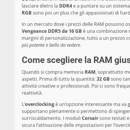
lasciare dietro la
DDR4
e a puntare su un sistema 
RGB
sono poi un plus che gli appassionati di h
In un mercato dove i prezzi delle RAM possono os
Vengeance DDR5 da 16 GB
è una combinazione ra
margini di personalizzazione, tutto a un prezzo 
più potente e bello da vedere.
Come scegliere la RAM giust
Quando si compra memoria
RAM
, soprattutto m
aspetti. Prima di tutto la quantità:
32 GB
sono tant
attività creative o professionali. Poi ci sono freq
reattività.
L’
overclocking
è un’opzione interessante ma va ge
supportano pienamente o permettono di spingere 
surriscaldamento. I moduli
Corsair
sono testati e 
sicura l’attivazione delle impostazioni per l’overcl