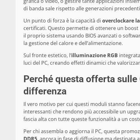
grafica o video, o gestire tante applicazioni insie
di banda sale rispetto alle generazioni precedenti,
Un punto di forza è la capacità di
overclockare l
certificati. Questo permette di ottenere un boost
il proprio sistema usando BIOS avanzati o softwa
la gestione del calore e dell’alimentazione.
Sul fronte estetico, l’
illuminazione RGB
integrata
luci del PC, creando effetti dinamici che valorizz
Perché questa offerta sulle
differenza
Il vero motivo per cui questi moduli stanno facend
interessanti che rendono più accessibile un upg
fascia alta con tutte queste funzionalità a un co
Per chi assembla o aggiorna il PC, questa promozi
DDR5
, ancora in fase di diffusione ma destinata a