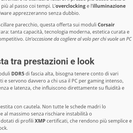
più al passo coi tempi. L’
overclocking
e l’
illuminazione
ardware apprezzeranno senza dubbio.
cillare parecchio, questa offerta sui moduli
Corsair
ra: tanta capacità, tecnologia moderna, estetica curata e
competitivo.
Un’occasione da cogliere al volo per chi vuole un PC
a tra prestazioni e look
oduli
DDR5
di fascia alta, bisogna tenere conto di vari
i e servono davvero a chi usa il PC per gaming intenso,
uenza e latenza, che influiscono direttamente su fluidità e
stita con cautela. Non tutte le schede madri lo
al massimo senza rischiare instabilità o
dotati di profili
XMP
certificati, che rendono più semplice e
ock.