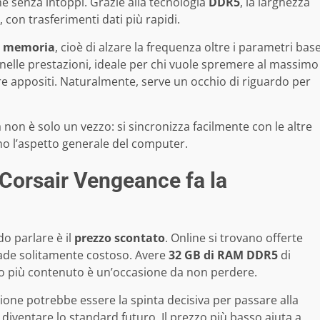
me senza intoppi. Grazie alla tecnologia
DDR5
, la larghezza
 con trasferimenti dati più rapidi.
a memoria
, cioè di alzare la frequenza oltre i parametri bas
 nelle prestazioni, ideale per chi vuole spremere al massimo
re appositi. Naturalmente, serve un occhio di riguardo per
 non è solo un vezzo: si sincronizza facilmente con le altre
ano l’aspetto generale del computer.
 Corsair Vengeance fa la
o parlare è il
prezzo scontato
. Online si trovano offerte
rade solitamente costoso. Avere
32 GB di RAM DDR5
di
sto più contenuto è un’occasione da non perdere.
one potrebbe essere la spinta decisiva per passare alla
 diventare lo standard futuro. Il prezzo più basso aiuta a