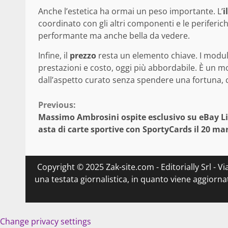
Anche l’estetica ha ormai un peso importante. L’
i
coordinato con gli altri componenti e le periferi
performante ma anche bella da vedere.
Infine, il
prezzo
resta un elemento chiave. I modu
prestazioni e costo, oggi più abbordabile. È un 
dall’aspetto curato senza spendere una fortuna, 
Continue
Previous:
Massimo Ambrosini ospite esclusivo su eBay Li
Reading
asta di carte sportive con SportyCards il 20 ma
Copyright © 2025 Zak-site.com - Editorially Srl - V
una testata giornalistica, in quanto viene aggiorna
Change privacy settings