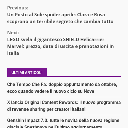
Continue
Previous:
Un Posto al Sole spoiler aprile: Clara e Rosa
Reading
scoprono un terribile segreto che cambia tutto
Next:
LEGO svela il gigantesco SHIELD Helicarrier
Marvel: prezzo, data di uscita e prenotazioni in
Italia
ULTIMI ARTICOLI
Che Tempo Che Fa: doppio appuntamento da ottobre,
ecco quando vedere il nuovo ciclo su Nove
X lancia Original Content Rewards: il nuovo programma
di revenue sharing per creatori italiani
Genshin Impact 7.0: tutte le novità della nuova regione
glaciale Snezhnaya nell’ultimo aggiornamento