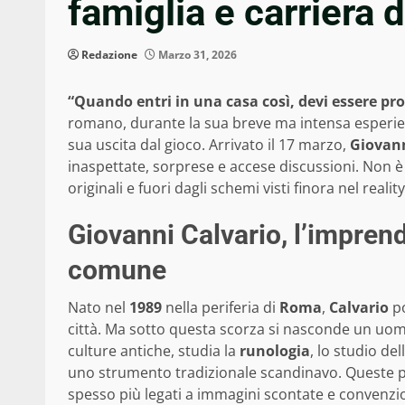
famiglia e carriera
Redazione
Marzo 31, 2026
“Quando entri in una casa così, devi essere pro
romano, durante la sua breve ma intensa esperi
sua uscita dal gioco. Arrivato il 17 marzo,
Giovan
inaspettate, sorprese e accese discussioni. Non 
originali e fuori dagli schemi visti finora nel reality
Giovanni Calvario, l’imprend
comune
Nato nel
1989
nella periferia di
Roma
,
Calvario
po
città. Ma sotto questa scorza si nasconde un uomo
culture antiche, studia la
runologia
, lo studio de
uno strumento tradizionale scandinavo. Queste p
spesso più legati a immagini scontate e convenzio