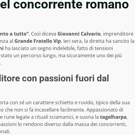
 del concorrente romano
nto a tutto”
. Così diceva
Giovanni Calvario
, imprenditore
enza al
Grande Fratello Vip
. Ieri sera, la diretta ha sancito la
ni
ha lasciato un segno indelebile, fatto di tensioni
è stato un percorso lungo, ma sicuramente uno dei più
.
itore con passioni fuori dal
rta con sé un carattere schietto e ruvido, tipico della sua
 che non si fa incasellare facilmente. Appassionato di
lle rune legate a rituali sciamanici, e suona la
tagelharpa
,
assioni lo rendono diverso dalla massa dei concorrenti,
nali.