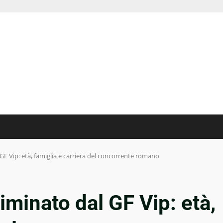
GF Vip: età, famiglia e carriera del concorrente romano
iminato dal GF Vip: età,