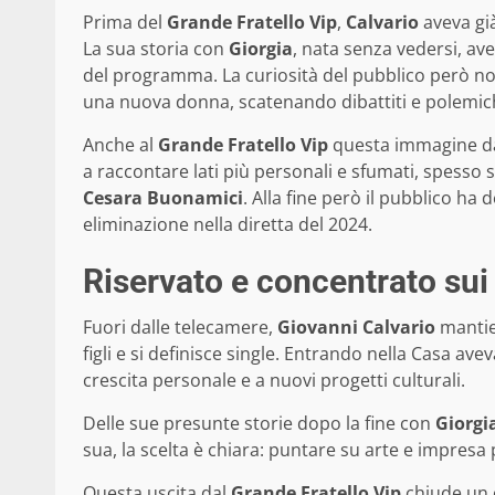
Prima del
Grande Fratello Vip
,
Calvario
aveva già
La sua storia con
Giorgia
, nata senza vedersi, ave
del programma. La curiosità del pubblico però no
una nuova donna, scatenando dibattiti e polemic
Anche al
Grande Fratello Vip
questa immagine da 
a raccontare lati più personali e sfumati, spesso s
Cesara Buonamici
. Alla fine però il pubblico ha
eliminazione nella diretta del 2024.
Riservato e concentrato sui 
Fuori dalle telecamere,
Giovanni Calvario
mantie
figli e si definisce single. Entrando nella Casa av
crescita personale e a nuovi progetti culturali.
Delle sue presunte storie dopo la fine con
Giorgi
sua, la scelta è chiara: puntare su arte e impresa p
Questa uscita dal
Grande Fratello Vip
chiude un c