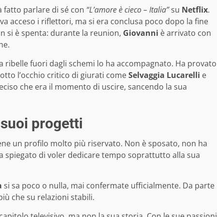
 fatto parlare di sé con
“L’amore è cieco – Italia”
su
Netflix
.
va acceso i riflettori, ma si era conclusa poco dopo la fine
n si è spenta: durante la reunion,
Giovanni
è arrivato con
he.
ribelle fuori dagli schemi lo ha accompagnato. Ha provato
otto l’occhio critico di giurati come
Selvaggia Lucarelli
e
 deciso che era il momento di uscire, sancendo la sua
suoi progetti
ne un profilo molto più riservato. Non è sposato, non ha
eva spiegato di voler dedicare tempo soprattutto alla sua
a
si sa poco o nulla, mai confermate ufficialmente. Da parte
iù che su relazioni stabili.
apitolo televisivo, ma non la sua storia. Con le sue passioni