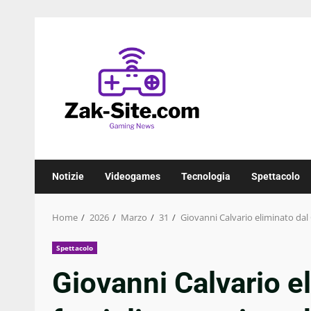
Skip
to
content
Notizie
Videogames
Tecnologia
Spettacolo
Home
2026
Marzo
31
Giovanni Calvario eliminato dal 
Spettacolo
Giovanni Calvario el