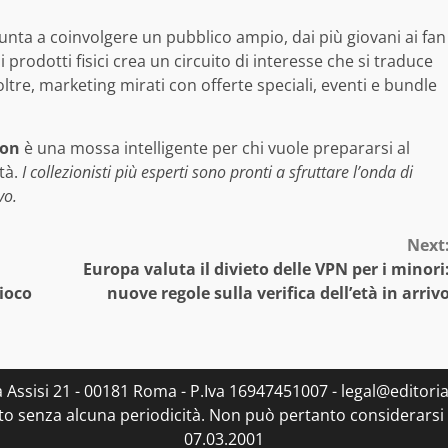
nta a coinvolgere un pubblico ampio, dai più giovani ai fan
i prodotti fisici crea un circuito di interesse che si traduce
ltre, marketing mirati con offerte speciali, eventi e bundle
on
è una mossa intelligente per chi vuole prepararsi al
ità.
I collezionisti più esperti sono pronti a sfruttare l’onda di
vo.
Next
Europa valuta il divieto delle VPN per i minori
ioco
nuove regole sulla verifica dell’età in arriv
ia Assisi 21 - 00181 Roma - P.Iva 16947451007 - legal@editorial
to senza alcuna periodicità. Non può pertanto considerarsi u
07.03.2001