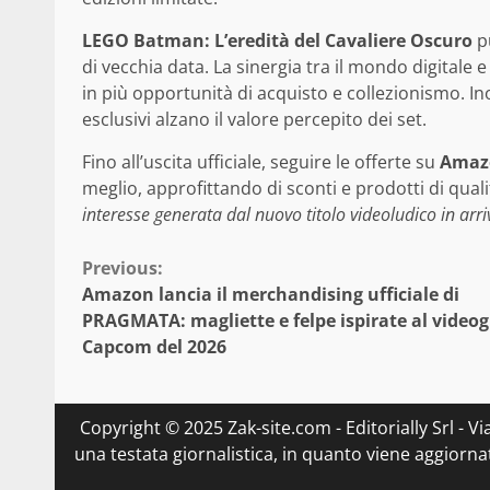
LEGO Batman: L’eredità del Cavaliere Oscuro
pu
di vecchia data. La sinergia tra il mondo digitale e 
in più opportunità di acquisto e collezionismo. Ino
esclusivi alzano il valore percepito dei set.
Fino all’uscita ufficiale, seguire le offerte su
Amaz
meglio, approfittando di sconti e prodotti di qual
interesse generata dal nuovo titolo videoludico in arri
Continue
Previous:
Amazon lancia il merchandising ufficiale di
Reading
PRAGMATA: magliette e felpe ispirate al videog
Capcom del 2026
Copyright © 2025 Zak-site.com - Editorially Srl - V
una testata giornalistica, in quanto viene aggiorna