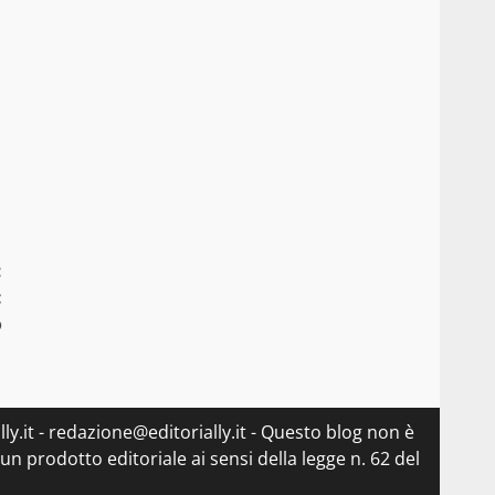
:
:
o
ly.it - redazione@editorially.it - Questo blog non è
n prodotto editoriale ai sensi della legge n. 62 del