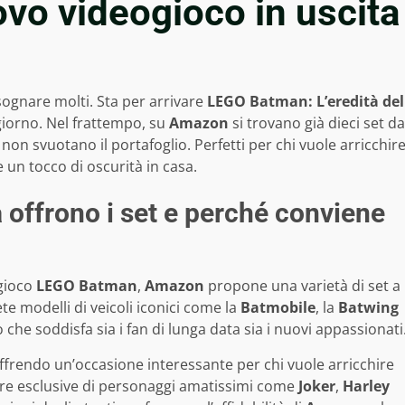
ovo videogioco in uscita
sognare molti. Sta per arrivare
LEGO Batman: L’eredità del
giorno. Nel frattempo, su
Amazon
si trovano già dieci set da
non svuotano il portafoglio. Perfetti per chi vuole arricchir
un tocco di oscurità in casa.
offrono i set e perché conviene
ogioco
LEGO Batman
,
Amazon
propone una varietà di set a
ete modelli di veicoli iconici come la
Batmobile
, la
Batwing
io che soddisfa sia i fan di lunga data sia i nuovi appassionati
 offrendo un’occasione interessante per chi vuole arricchire
gure esclusive di personaggi amatissimi come
Joker
,
Harley