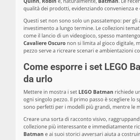
Quinn
,
Robin
e, naturalmente,
Batman
. Le rece
qualità dei prodotti, evidenziando convenienza e o
Questi set non sono solo un passatempo: per gli 
investimento a lungo termine. Le collezioni temati
come il lancio di un videogioco, spesso mantengo
Cavaliere Oscuro
non si limita al gioco digitale,
pezzo serve a ricreare scenari e ambientazioni c
Come esporre i set LEGO Ba
da urlo
Mettere in mostra i set
LEGO Batman
richiede un
ogni singolo pezzo. Il primo passo è scegliere lo s
sono perfetti per i modelli più grandi, mentre le 
Creare una sorta di racconto visivo, raggruppando
collezione più interessante e immediatamente ric
Batman
e ai suoi storici avversari aiuta a costr