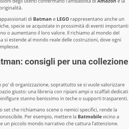
nsioni degli utenti confermano l’affidabilità di
Amazon
e la
riginalità.
appassionati di
Batman
e
LEGO
rappresentano anche un
che, specie se acquistate in prossimità di eventi importanti
no o aumentano il loro valore. Il richiamo al mondo del
 ma si estende al mondo reale delle costruzioni, dove ogni
omplesse.
tman: consigli per una collezione
 po’ di organizzazione, soprattutto se si vuole valorizzare
pazio giusto: una libreria con ripiani ampi o scaffali dedicati
minifigure stanno benissimo in teche o supporti trasparenti.
 set che richiamano scene o nemici specifici, rende la
onoscibile. Per esempio, mettere la
Batmobile
vicino a
uire un piccolo mondo narrativo che cattura l’attenzione.