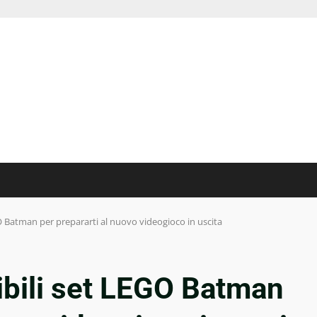
 Batman per prepararti al nuovo videogioco in uscita
bili set LEGO Batman