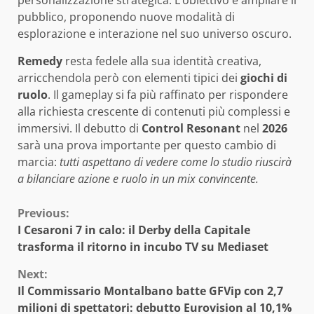
personalizzazione strategica. L’obiettivo è ampliare il
pubblico, proponendo nuove modalità di
esplorazione e interazione nel suo universo oscuro.
Remedy
resta fedele alla sua identità creativa,
arricchendola però con elementi tipici dei
giochi di
ruolo
. Il gameplay si fa più raffinato per rispondere
alla richiesta crescente di contenuti più complessi e
immersivi. Il debutto di
Control Resonant
nel
2026
sarà una prova importante per questo cambio di
marcia:
tutti aspettano di vedere come lo studio riuscirà
a bilanciare azione e ruolo in un mix convincente.
Continue
Previous:
I Cesaroni 7 in calo: il Derby della Capitale
Reading
trasforma il ritorno in incubo TV su Mediaset
Next:
Il Commissario Montalbano batte GFVip con 2,7
milioni di spettatori: debutto Eurovision al 10,1%