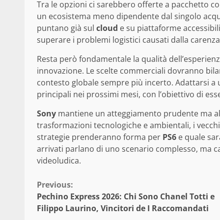
Tra le opzioni ci sarebbero offerte a pacchetto co
un ecosistema meno dipendente dal singolo acqu
puntano già sul
cloud
e su piattaforme accessibil
superare i problemi logistici causati dalla carenz
Resta però fondamentale la qualità dell’esperienz
innovazione. Le scelte commerciali dovranno bilan
contesto globale sempre più incerto. Adattarsi a
principali nei prossimi mesi, con l’obiettivo di e
Sony
mantiene un atteggiamento prudente ma al t
trasformazioni tecnologiche e ambientali, i vecc
strategie prenderanno forma per
PS6
e quale sarà
arrivati parlano di uno scenario complesso, ma c
videoludica.
Continue
Previous:
Pechino Express 2026: Chi Sono Chanel Totti e
Reading
Filippo Laurino, Vincitori de I Raccomandati