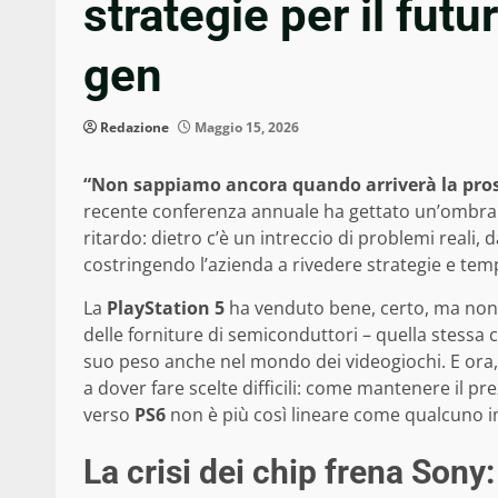
strategie per il fut
gen
Redazione
Maggio 15, 2026
“Non sappiamo ancora quando arriverà la pro
recente conferenza annuale ha gettato un’ombra s
ritardo: dietro c’è un intreccio di problemi reali, 
costringendo l’azienda a rivedere strategie e temp
La
PlayStation 5
ha venduto bene, certo, ma non s
delle forniture di semiconduttori – quella stessa cri
suo peso anche nel mondo dei videogiochi. E ora, 
a dover fare scelte difficili: come mantenere il p
verso
PS6
non è più così lineare come qualcuno 
La crisi dei chip frena Sony