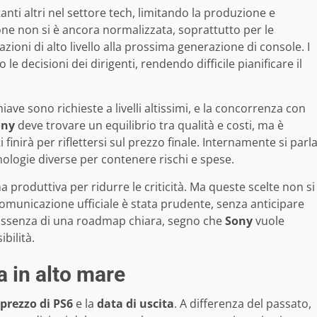
nti altri nel settore tech, limitando la produzione e
one non si è ancora normalizzata, soprattutto per le
ioni di alto livello alla prossima generazione di console. I
 le decisioni dei dirigenti, rendendo difficile pianificare il
ave sono richieste a livelli altissimi, e la concorrenza con
ony
deve trovare un equilibrio tra qualità e costi, ma è
inirà per riflettersi sul prezzo finale. Internamente si parl
cnologie diverse per contenere rischi e spese.
 produttiva per ridurre le criticità. Ma queste scelte non si
comunicazione ufficiale è stata prudente, senza anticipare
’assenza di una roadmap chiara, segno che
Sony
vuole
bilità.
a in alto mare
prezzo di PS6
e la
data di uscita
. A differenza del passato,