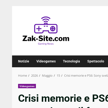
Skip
to
content
Notizie
Videogames
Tecnologia
Spettacolo
Home
2026
Maggio
15
Crisi memorie e PS6: Sony svela
Videogames
Crisi memorie e PS6