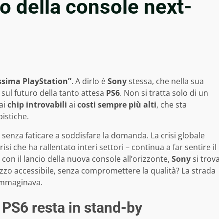
uro della console next-
ssima PlayStation”
. A dirlo è
Sony
stessa, che nella sua
ul futuro della tanto attesa
PS6
. Non si tratta solo di un
dai
chip introvabili
ai
costi sempre più alti
, che sta
istiche.
enza faticare a soddisfare la domanda. La crisi globale
si che ha rallentato interi settori – continua a far sentire il
con il lancio della nuova console all’orizzonte,
Sony
si trov
rezzo accessibile, senza compromettere la qualità? La strada
immaginava.
: PS6 resta in stand-by