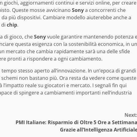
n giochi, aggiornamenti continui e servizi online, per creare
isto. Queste mosse avvicinano
Sony
a concorrenti che
i da più dispositivi. Cambiare modello aiuterebbe anche a
a di
chip
.
a di gioco, che
Sony
vuole garantire mantenendo potenza 
ciare questa esigenza con la sostenibilità economica, in u
 un mercato che cambia rapidamente sarà una delle sfide
ssere pronti a rispondere a ogni cambiamento.
empo stesso aperto all’innovazione. In un’epoca di grandi
hi schemi non bastano più. Ora resta da vedere come queste
 l’impatto reale su giocatori e mercato. I segnali fin qui
apace di spingere a cambiamenti importanti nell’industria
Next
PMI Italiane: Risparmio di Oltre 5 Ore a Settiman
Grazie all’Intelligenza Artificial