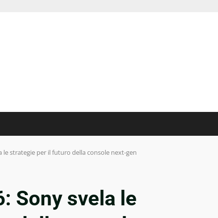
 le strategie per il futuro della console next-gen
: Sony svela le