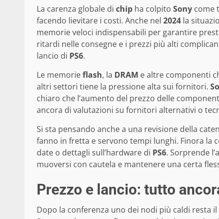
La carenza globale di
chip
ha colpito
Sony
come ta
facendo lievitare i costi. Anche nel
2024
la situazi
memorie veloci indispensabili per garantire prestaz
ritardi nelle consegne e i prezzi più alti complicano
lancio di
PS6
.
Le memorie
flash
, la
DRAM
e altre componenti chi
altri settori tiene la pressione alta sui fornitori.
S
chiaro che l’aumento del prezzo delle componenti f
ancora di valutazioni su fornitori alternativi o te
Si sta pensando anche a una revisione della catena
fanno in fretta e servono tempi lunghi. Finora la 
date o dettagli sull’hardware di
PS6
. Sorprende l
muoversi con cautela e mantenere una certa flessi
Prezzo e lancio: tutto ancor
Dopo la conferenza uno dei nodi più caldi resta il