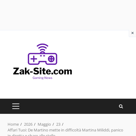
×
Skip
to
content
PRIMARY
MENU
Home
2026
Maggio
23
Affari Tuoi: De Martino mette in difficoltà Martina Miliddi, panico
in diretta e share alle stelle