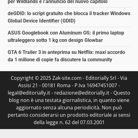
per Wildlands e l’annuncio del nuovo capitolo
deGDID: lo script gratuito che blocca il tracker Windows
Global Device Identifier (GDID)
ASUS Googlebook con Aluminum OS: il primo laptop
ultraleggero sotto 1 kg con design Glowbar
GTA 6 Trailer 3 in anteprima su Netflix: maxi accordo
da 1 milione di copie fa discutere la community
Copyright © 2025 Zak-site.com - Editorially Srl - Via
Assisi 21 - 00181 Roma - P.Iva 16947451007 -
legal@editorially.it - redazione@editorially.it - Questo
blog non è una testata giornalistica, in quanto viene
aggiornato senza alcuna periodicità. Non può
pertanto considerarsi un prodotto editoriale ai sensi
della legge n. 62 del 07.03.2001