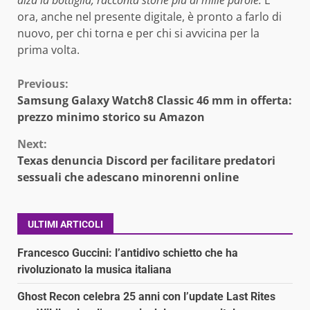
alza la bottiglia, racconta storie più di mille parole.
E
ora, anche nel presente digitale, è pronto a farlo di
nuovo, per chi torna e per chi si avvicina per la
prima volta.
Continue
Previous:
Samsung Galaxy Watch8 Classic 46 mm in offerta:
Reading
prezzo minimo storico su Amazon
Next:
Texas denuncia Discord per facilitare predatori
sessuali che adescano minorenni online
ULTIMI ARTICOLI
Francesco Guccini: l’antidivo schietto che ha
rivoluzionato la musica italiana
Ghost Recon celebra 25 anni con l’update Last Rites