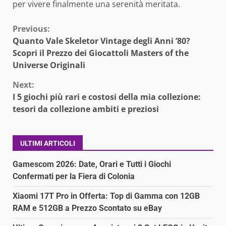
per vivere finalmente una serenità meritata.
Continue
Previous:
Quanto Vale Skeletor Vintage degli Anni ’80?
Reading
Scopri il Prezzo dei Giocattoli Masters of the
Universe Originali
Next:
I 5 giochi più rari e costosi della mia collezione:
tesori da collezione ambiti e preziosi
ULTIMI ARTICOLI
Gamescom 2026: Date, Orari e Tutti i Giochi
Confermati per la Fiera di Colonia
Xiaomi 17T Pro in Offerta: Top di Gamma con 12GB
RAM e 512GB a Prezzo Scontato su eBay