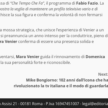
ssa di
“Che Tempo Che Fa”
, il programma di
Fabio Fazio
. La
ostra la voglia di mantenere un profilo televisivo vario e di
hisce la sua figura e conferma la volontà di non fermarsi
a mossa strategica, che unisce l’esperienza di Venier a un
si preannuncia un anno intenso per la conduttrice, pieno d
ra Venier
conferma di essere una presenza solida e
nventarsi,
Mara Venier
guida il rinnovamento di
Domenica
la sua personalità forte e riconoscibile.
Next
Mike Bongiorno: 102 anni dall’icona che h
rivoluzionato la tv italiana e il modo di guardarl
ia Assisi 21 - 00181 Roma - P.Iva 16947451007 - legal@editorial