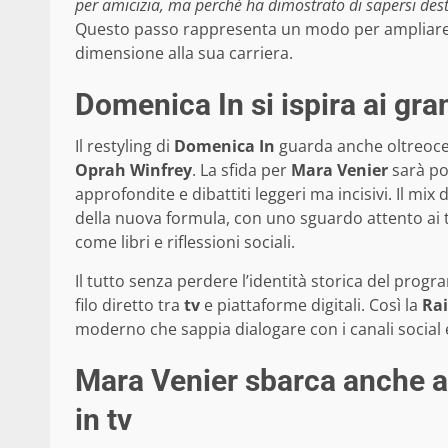
per amicizia, ma perché ha dimostrato di sapersi dest
Questo passo rappresenta un modo per ampliare l
dimensione alla sua carriera.
Domenica In si ispira ai gr
Il restyling di
Domenica In
guarda anche oltreocea
Oprah Winfrey
. La sfida per
Mara Venier
sarà por
approfondite e dibattiti leggeri ma incisivi. Il mix
della nuova formula, con uno sguardo attento ai 
come libri e riflessioni sociali.
Il tutto senza perdere l’identità storica del progr
filo diretto tra
tv
e piattaforme digitali. Così la
Rai
moderno che sappia dialogare con i canali social 
Mara Venier sbarca anche a
in tv