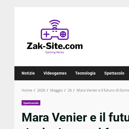
Skip
to
content
Notizie
Videogames
Tecnologia
Spettacolo
Home
2026
Maggio
26
Mara Venier e il futuro di Dome
Spettacolo
Mara Venier e il fut