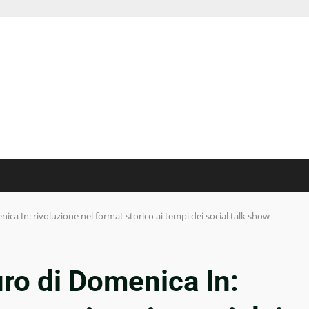
nica In: rivoluzione nel format storico ai tempi dei social talk show
uro di Domenica In: