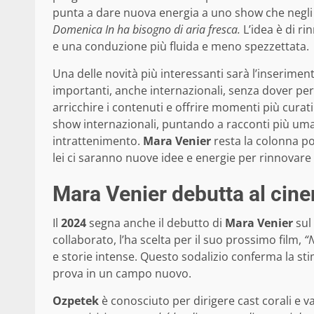
punta a dare nuova energia a uno show che negli 
Domenica In ha bisogno di aria fresca.
L’idea è di ri
e una conduzione più fluida e meno spezzettata.
Una delle novità più interessanti sarà l’inseriment
importanti, anche internazionali, senza dover per
arricchire i contenuti e offrire momenti più curat
show internazionali, puntando a racconti più uma
intrattenimento.
Mara Venier
resta la colonna po
lei ci saranno nuove idee e energie per rinnovar
Mara Venier debutta al cin
Il
2024
segna anche il debutto di
Mara Venier
sul
collaborato, l’ha scelta per il suo prossimo film,
“N
e storie intense. Questo sodalizio conferma la stim
prova in un campo nuovo.
Ozpetek
è conosciuto per dirigere cast corali e va