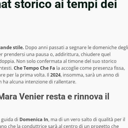
at storico ai tempi dei
ande stile.
Dopo anni passati a segnare le domeniche degl
r prendersi una pausa o, addirittura, chiudere quel
oppia. Non solo confermata al timone del suo storico
ntesti.
Che Tempo Che Fa
la accoglie come presenza fissa,
e per la prima volta. Il
2024
, insomma, sarà un anno di
n ha alcuna intenzione di rallentare.
ara Venier resta e rinnova il
a guida di
Domenica In
, ma di un vero salto di qualità per il
no che la conduttrice sarà al centro di un progetto che