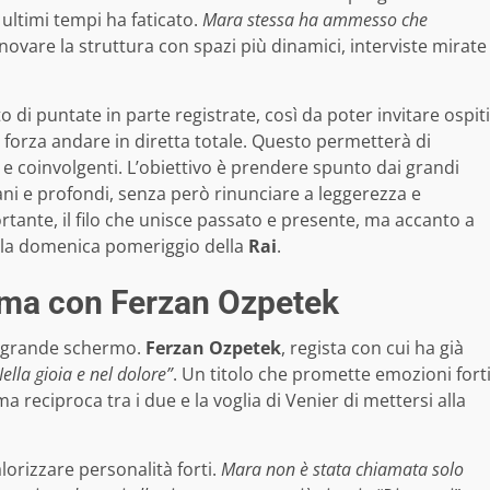
ultimi tempi ha faticato.
Mara stessa ha ammesso che
nnovare la struttura con spazi più dinamici, interviste mirate
o di puntate in parte registrate, così da poter invitare ospiti
 forza andare in diretta totale. Questo permetterà di
i e coinvolgenti. L’obiettivo è prendere spunto dai grandi
ni e profondi, senza però rinunciare a leggerezza e
rtante, il filo che unisce passato e presente, ma accanto a
e la domenica pomeriggio della
Rai
.
ema con Ferzan Ozpetek
 grande schermo.
Ferzan Ozpetek
, regista con cui ha già
ella gioia e nel dolore”
. Un titolo che promette emozioni fort
a reciproca tra i due e la voglia di Venier di mettersi alla
lorizzare personalità forti.
Mara non è stata chiamata solo