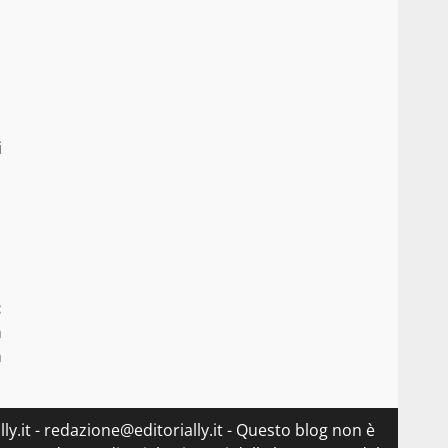
i
:
a
a
ly.it - redazione@editorially.it - Questo blog non è