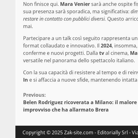
Non finisce qui.
Mara Venier
sarà anche ospite fi
sua presenza sarà sporadica, ma significativa:
dim
restare in contatto con pubblici diversi.
Questo arricc
mai.
Partecipare a un talk così seguito rappresenta un
format collaudato e innovativo. Il
2024
, insomma, 
conferme e nuovi progetti. Dalla
tv
al cinema,
Ma
versatile nel panorama dello spettacolo italiano.
Con la sua capacità di resistere al tempo e di rei
In
e si affaccia a nuove sfide, mantenendo intatta 
Continue
Previous:
Belen Rodriguez ricoverata a Milano: il malore
Reading
improvviso che ha allarmato Brera
Copyright © 2025 Zak-site.com - Editorially Srl - V