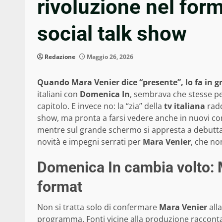
rivoluzione nel form
social talk show
Redazione
Maggio 26, 2026
Quando Mara Venier dice “presente”, lo fa in gr
italiani con
Domenica In
, sembrava che stesse pe
capitolo. E invece no: la “zia” della
tv italiana
radd
show, ma pronta a farsi vedere anche in nuovi co
mentre sul grande schermo si appresta a debuttar
novità e impegni serrati per
Mara Venier
, che no
Domenica In cambia volto: M
format
Non si tratta solo di confermare
Mara Venier
all
programma. Fonti vicine alla produzione racconta