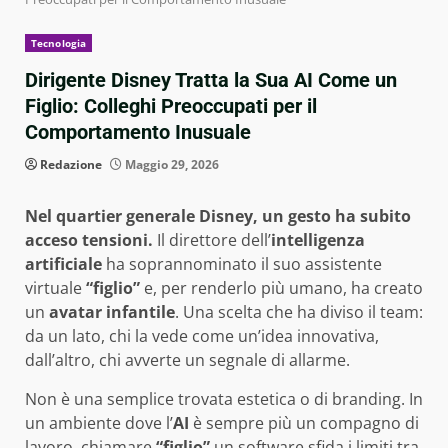
Tecnologia
Dirigente Disney Tratta la Sua AI Come un
Figlio: Colleghi Preoccupati per il
Comportamento Inusuale
Redazione
Maggio 29, 2026
Nel quartier generale Disney, un gesto ha subito
acceso tensioni.
Il direttore dell’
intelligenza
artificiale
ha soprannominato il suo assistente
virtuale
“figlio”
e, per renderlo più umano, ha creato
un
avatar infantile
. Una scelta che ha diviso il team:
da un lato, chi la vede come un’idea innovativa,
dall’altro, chi avverte un segnale di allarme.
Non è una semplice trovata estetica o di branding. In
un ambiente dove l’
AI
è sempre più un compagno di
lavoro, chiamare
“figlio”
un software sfida i limiti tra