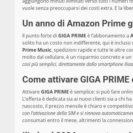
aggiungono minuti illimitati verso tutti i numeri fi
vuole senza preoccuparsi dei costi extra. E la liber
Un anno di Amazon Prime grat
Il punto forte di
GIGA PRIME
è l’abbonamento a
solito ha un costo non indifferente, qui è incluso
Prime Music
, spedizioni rapide e tutte le altre 
molto dal cellulare, è un risparmio concreto e un 
così più semplici, direttamente dallo smartphone Iliad
Come attivare GIGA PRIME 
Attivare
GIGA PRIME
è semplice: si può fare onlin
L’offerta è dedicata sia ai nuovi clienti sia a chi h
nascosto, il prezzo mensile è chiaro e competitiv
con l’attivazione della SIM e si rinnova automaticame
consumati entro il mese, altrimenti la connessione