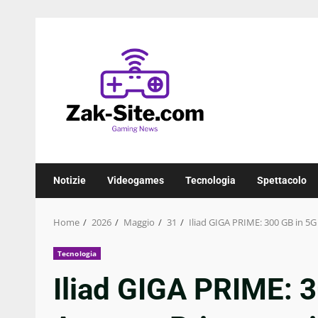
Skip
to
content
Notizie
Videogames
Tecnologia
Spettacolo
Home
2026
Maggio
31
Iliad GIGA PRIME: 300 GB in 5G 
Tecnologia
Iliad GIGA PRIME: 3