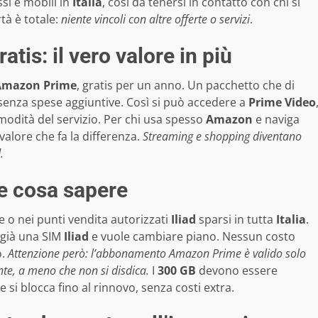
ssi e mobili in
Italia
, così da tenersi in contatto con chi si
tà è totale:
niente vincoli con altre offerte o servizi
.
is: il vero valore in più
Amazon Prime
, gratis per un anno. Un pacchetto che di
 senza spese aggiuntive. Così si può accedere a
Prime Video
comodità del servizio. Per chi usa spesso
Amazon
e naviga
valore che fa la differenza.
Streaming e shopping diventano
.
e cosa sapere
e o nei punti vendita autorizzati
Iliad
sparsi in tutta
Italia
.
a già una SIM
Iliad
e vuole cambiare piano. Nessun costo
o.
Attenzione però: l’abbonamento Amazon Prime è valido solo
nte, a meno che non si disdica.
I
300 GB
devono essere
 si blocca fino al rinnovo, senza costi extra.