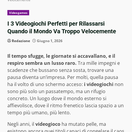
Videogames
I 3 Videogiochi Perfetti per Rilassarsi
Quando il Mondo Va Troppo Velocemente
Redazione
Giugno 1, 2026
Il tempo sfugge, le giornate si accavallano, e il
respiro sembra un lusso raro.
Tra mille impegni e
scadenze che bussano senza sosta, trovare una
pausa diventa un’impresa. Per molti, quella pausa
ha il volto di uno schermo acceso:
i videogiochi
non
sono più solo un passatempo, ma un rifugio
concreto. Un luogo dove il mondo esterno si
affievolisce, dove il ritmo frenetico lascia spazio a un
tempo più umano, più lento.
Negli anni, il
videogioco
ha mutato pelle, ma
esistono ancora quei titoli capaci di congelare il caos