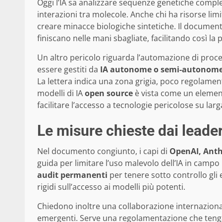
Oggi l’IA sa analizzare sequenze genetiche compl
interazioni tra molecole. Anche chi ha risorse lim
creare minacce biologiche sintetiche. Il document
finiscano nelle mani sbagliate, facilitando così l
Un altro pericolo riguarda l’automazione di proce
essere gestiti da
IA autonome o semi-autonom
La lettera indica una zona grigia, poco regolament
modelli di IA
open source
è vista come un element
facilitare l’accesso a tecnologie pericolose su larg
Le misure chieste dai leader
Nel documento congiunto, i capi di
OpenAI, Anth
guida per limitare l’uso malevolo dell’IA in campo 
audit permanenti
per tenere sotto controllo gli e
rigidi sull’accesso ai modelli più potenti.
Chiedono inoltre una collaborazione internaziona
emergenti. Serve una regolamentazione che tenga 