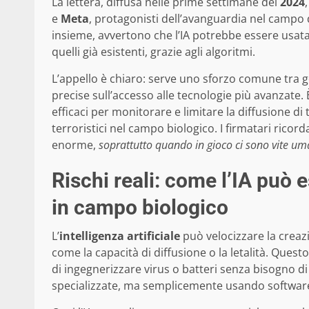
La lettera, diffusa nelle prime settimane del
2024
e
Meta
, protagonisti dell’avanguardia nel campo
insieme, avvertono che l’IA potrebbe essere usata
quelli già esistenti, grazie agli algoritmi.
L’appello è chiaro: serve uno sforzo comune tra g
precise sull’accesso alle tecnologie più avanzate. È
efficaci per monitorare e limitare la diffusione di
terroristici nel campo biologico. I firmatari rico
enorme,
soprattutto quando in gioco ci sono vite um
Rischi reali: come l’IA può 
in campo biologico
L’
intelligenza artificiale
può velocizzare la creaz
come la capacità di diffusione o la letalità. Quest
di ingegnerizzare virus o batteri senza bisogno 
specializzate, ma semplicemente usando software