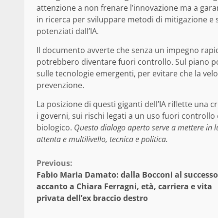
attenzione a non frenare l’innovazione ma a garant
in ricerca per sviluppare metodi di mitigazione e s
potenziati dall’IA.
Il documento avverte che senza un impegno rapid
potrebbero diventare fuori controllo. Sul piano pol
sulle tecnologie emergenti, per evitare che la velo
prevenzione.
La posizione di questi giganti dell’IA riflette un
i governi, sui rischi legati a un uso fuori controllo
biologico.
Questo dialogo aperto serve a mettere in l
attenta e multilivello, tecnica e politica.
Continue
Previous:
Fabio Maria Damato: dalla Bocconi al successo
Reading
accanto a Chiara Ferragni, età, carriera e vita
privata dell’ex braccio destro