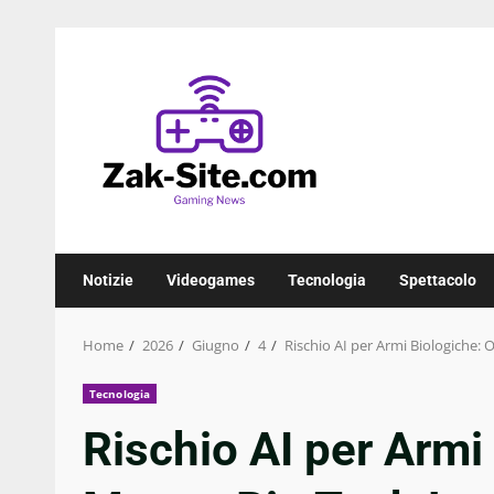
Skip
to
content
Notizie
Videogames
Tecnologia
Spettacolo
Home
2026
Giugno
4
Rischio AI per Armi Biologiche: 
Tecnologia
Rischio AI per Armi