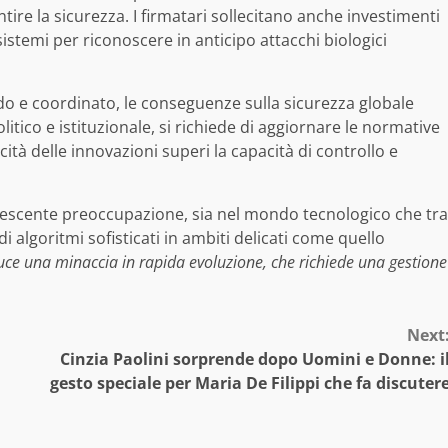
ire la sicurezza. I firmatari sollecitano anche investimenti
istemi per riconoscere in anticipo attacchi biologici
o e coordinato, le conseguenze sulla sicurezza globale
itico e istituzionale, si richiede di aggiornare le normative
cità delle innovazioni superi la capacità di controllo e
a crescente preoccupazione, sia nel mondo tecnologico che tra
 di algoritmi sofisticati in ambiti delicati come quello
uce una minaccia in rapida evoluzione, che richiede una gestione
Next
Cinzia Paolini sorprende dopo Uomini e Donne: i
gesto speciale per Maria De Filippi che fa discuter