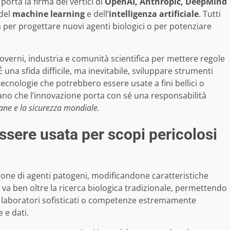
, porta la firma dei vertici di
OpenAI, Anthropic, DeepMind
 del
machine learning
e dell’
intelligenza artificiale
. Tutti
 per progettare nuovi agenti biologici o per potenziare
overni, industria e comunità scientifica per mettere regole
 una sfida difficile, ma inevitabile, sviluppare strumenti
 tecnologie che potrebbero essere usate a fini bellici o
rdano che l’innovazione porta con sé una responsabilità
ane e la sicurezza mondiale.
essere usata per scopi pericolosi
ione di agenti patogeni, modificandone caratteristiche
o va ben oltre la ricerca biologica tradizionale, permettendo
di laboratori sofisticati o competenze estremamente
 e dati.