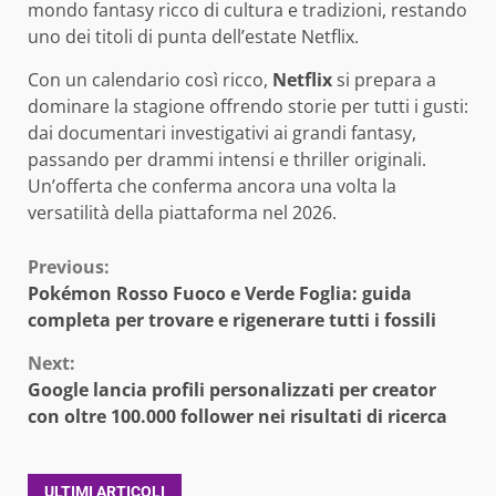
mondo fantasy ricco di cultura e tradizioni, restando
uno dei titoli di punta dell’estate Netflix.
Con un calendario così ricco,
Netflix
si prepara a
dominare la stagione offrendo storie per tutti i gusti:
dai documentari investigativi ai grandi fantasy,
passando per drammi intensi e thriller originali.
Un’offerta che conferma ancora una volta la
versatilità della piattaforma nel 2026.
Continue
Previous:
Pokémon Rosso Fuoco e Verde Foglia: guida
Reading
completa per trovare e rigenerare tutti i fossili
Next:
Google lancia profili personalizzati per creator
con oltre 100.000 follower nei risultati di ricerca
ULTIMI ARTICOLI