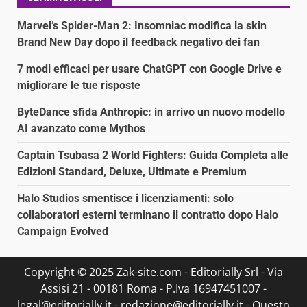
Marvel’s Spider-Man 2: Insomniac modifica la skin
Brand New Day dopo il feedback negativo dei fan
7 modi efficaci per usare ChatGPT con Google Drive e
migliorare le tue risposte
ByteDance sfida Anthropic: in arrivo un nuovo modello
AI avanzato come Mythos
Captain Tsubasa 2 World Fighters: Guida Completa alle
Edizioni Standard, Deluxe, Ultimate e Premium
Halo Studios smentisce i licenziamenti: solo
collaboratori esterni terminano il contratto dopo Halo
Campaign Evolved
Copyright © 2025 Zak-site.com - Editorially Srl - Via
Assisi 21 - 00181 Roma - P.Iva 16947451007 -
legal@editorially.it - redazione@editorially.it - Questo