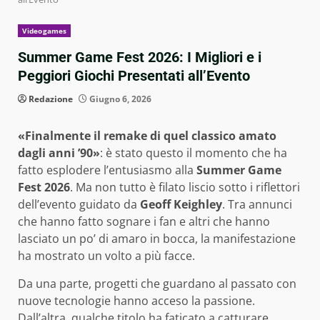
Videogames
Summer Game Fest 2026: I Migliori e i
Peggiori Giochi Presentati all’Evento
Redazione
Giugno 6, 2026
«Finalmente il remake di quel classico amato
dagli anni ’90»
: è stato questo il momento che ha
fatto esplodere l’entusiasmo alla
Summer Game
Fest 2026
. Ma non tutto è filato liscio sotto i riflettori
dell’evento guidato da
Geoff Keighley
. Tra annunci
che hanno fatto sognare i fan e altri che hanno
lasciato un po’ di amaro in bocca, la manifestazione
ha mostrato un volto a più facce.
Da una parte, progetti che guardano al passato con
nuove tecnologie hanno acceso la passione.
Dall’altra, qualche titolo ha faticato a catturare