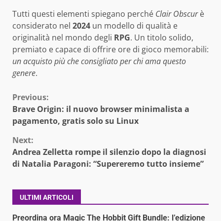
Tutti questi elementi spiegano perché
Clair Obscur
è
considerato nel
2024
un modello di qualità e
originalità nel mondo degli
RPG
. Un titolo solido,
premiato e capace di offrire ore di gioco memorabili:
un acquisto più che consigliato per chi ama questo
genere
.
Continue
Previous:
Brave Origin: il nuovo browser minimalista a
Reading
pagamento, gratis solo su Linux
Next:
Andrea Zelletta rompe il silenzio dopo la diagnosi
di Natalia Paragoni: “Supereremo tutto insieme”
ULTIMI ARTICOLI
Preordina ora Magic The Hobbit Gift Bundle: l’edizione