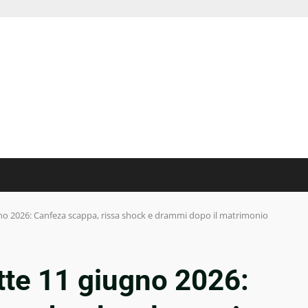
no 2026: Canfeza scappa, rissa shock e drammi dopo il matrimonio
tte 11 giugno 2026: