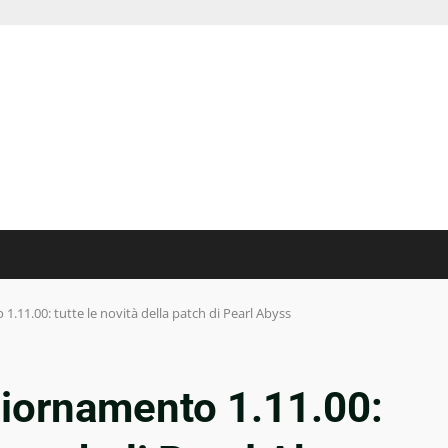
.11.00: tutte le novità della patch di Pearl Abyss
iornamento 1.11.00: