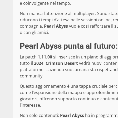
e coinvolgente nel tempo.
Non manca l’attenzione al multiplayer. Sono state
riducono i tempi d’attesa nelle sessioni online, r
compagnia.
Pearl Abyss
vuole così rafforzare il 
o con gli amici.
Pearl Abyss punta al futuro:
La patch
1.11.00
si inserisce in un piano di aggio
tutto il
2024
,
Crimson Desert
vedrà nuovi contenut
piattaforme. L’azienda sudcoreana sta rispettand
community.
Questo aggiornamento è una tappa cruciale perché
come l’espansione della mappa e approfondimenti 
giocatori, offrendo supporto continuo e contenuti
l’interesse.
Non solo contenuti:
Pearl Abyss
ha in programma 