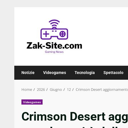
Skip
to
content
Notizie
Videogames
Tecnologia
Spettacolo
Home
2026
Giugno
12
Crimson Desert aggiornamento 1
Videogames
Crimson Desert agg