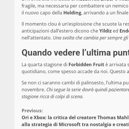
fragile, ma necessaria per combattere un nemic
il nuovo capo della
Holding
, arrivando a un finale
Il momento clou è un’esplosione che scuote la re
anticipazioni dall’estero dicono che
Yildiz
ed
End
nell’attentato.
Una svolta che cambia per sempre gli e
Quando vedere l’ultima pun
La quarta stagione di
Forbidden Fruit
è arrivata
quotidiano, come spesso accade da noi. Questo all
Se non ci saranno cambi di palinsesto, l’ultima p
novembre.
Chi segue la serie dovrà quindi pazienta
stagione ricca di colpi di scena.
Continue
Previous:
Ori e Xbox: la critica del creatore Thomas Mahl
Reading
alla strategia di Microsoft tra nostalgia e creat