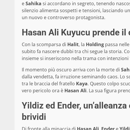
e
Sahika
si accordano in segreto, tenendo nascost
silenzio alimenta sospetti e tensioni, lasciando 
un nuovo e controverso protagonista.
Hasan Ali Kuyucu prende il c
Con la scomparsa di
Halit
, la
Holding
passa nelle
subito fa nascere dubbi tra chi segue la storia. Con 
insieme si inseriscono nella trama con intenzioni t
Il momento più oscuro arriva con la morte di
Sah
dalla vendetta, fa irruzione seminando caos. Lo s
tra le braccia del fratello
Kaya
. Questo colpo scuo
vero pericolo ora è
Hasan Ali
. La sua figura pre
Yildiz ed Ender, un’alleanza
brividi
Di fronte alla minaccia di
Hasan Ali
,
Ender
e
Yildi