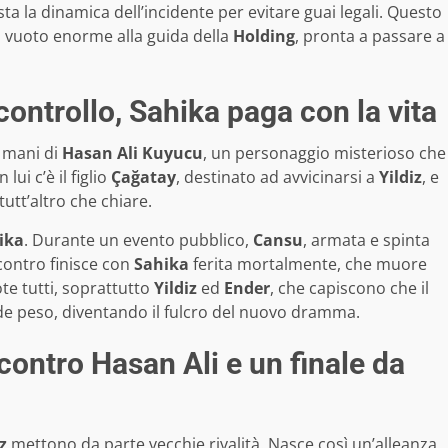
a la dinamica dell’incidente per evitare guai legali. Questo
un vuoto enorme alla guida della
Holding
, pronta a passare a
ontrollo, Sahika paga con la vita
 mani di
Hasan Ali Kuyucu
, un personaggio misterioso che
lui c’è il figlio
Çağatay
, destinato ad avvicinarsi a
Yildiz
, e
utt’altro che chiare.
ika
. Durante un evento pubblico,
Cansu
, armata e spinta
contro finisce con
Sahika
ferita mortalmente, che muore
te tutti, soprattutto
Yildiz
ed
Ender
, che capiscono che il
nde peso, diventando il fulcro del nuovo dramma.
 contro Hasan Ali e un finale da
z
mettono da parte vecchie rivalità. Nasce così un’alleanza