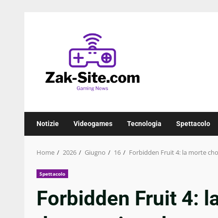
Skip
to
content
Notizie
Videogames
Tecnologia
Spettacolo
Home
2026
Giugno
16
Forbidden Fruit 4: la morte ch
Spettacolo
Forbidden Fruit 4: l