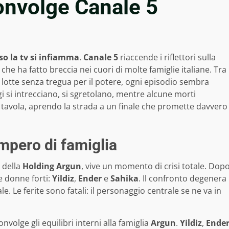
nvolge Canale 5
so la tv si infiamma
.
Canale 5
riaccende i riflettori sulla
a che ha fatto breccia nei cuori di molte famiglie italiane. Tra
lotte senza tregua per il potere, ogni episodio sembra
ggi si intrecciano, si sgretolano, mentre alcune morti
tavola, aprendo la strada a un finale che promette davvero
impero di famiglia
 della
Holding Argun
, vive un momento di crisi totale. Dop
e donne forti:
Yildiz
,
Ender
e
Sahika
. Il confronto degenera
le. Le ferite sono fatali: il personaggio centrale se ne va in
volge gli equilibri interni alla famiglia
Argun
.
Yildiz
,
Ende