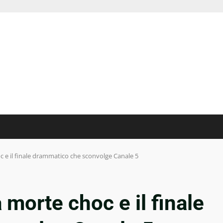
oc e il finale drammatico che sconvolge Canale 5
a morte choc e il finale