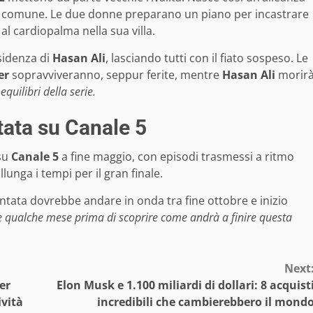
o comune. Le due donne preparano un piano per incastrare
 al cardiopalma nella sua villa.
sidenza di
Hasan Ali
, lasciando tutti con il fiato sospeso. Le
er
sopravviveranno, seppur ferite, mentre
Hasan Ali
morir
quilibri della serie.
tata su Canale 5
 su
Canale 5
a fine maggio, con episodi trasmessi a ritmo
unga i tempi per il gran finale.
untata dovrebbe andare in onda tra fine ottobre e inizio
re qualche mese prima di scoprire come andrà a finire questa
Next
er
Elon Musk e 1.100 miliardi di dollari: 8 acquist
ività
incredibili che cambierebbero il mond