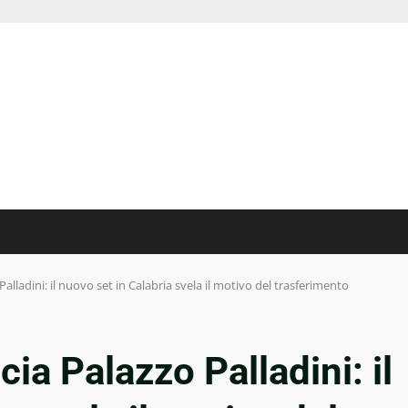
Palladini: il nuovo set in Calabria svela il motivo del trasferimento
cia Palazzo Palladini: il