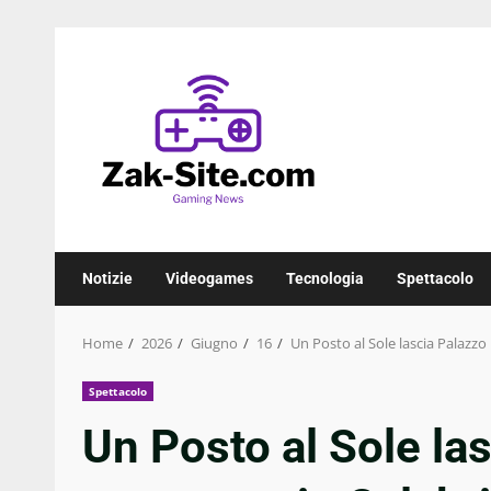
Skip
to
content
Notizie
Videogames
Tecnologia
Spettacolo
Home
2026
Giugno
16
Un Posto al Sole lascia Palazzo 
Spettacolo
Un Posto al Sole las