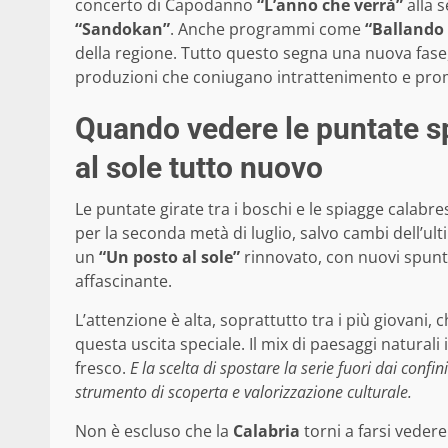
concerto di Capodanno
“L’anno che verrà”
alla s
“Sandokan”
. Anche programmi come
“Ballando 
della regione. Tutto questo segna una nuova fase,
produzioni che coniugano intrattenimento e prom
Quando vedere le puntate sp
al sole tutto nuovo
Le puntate girate tra i boschi e le spiagge calabr
per la seconda metà di luglio, salvo cambi dell’u
un
“Un posto al sole”
rinnovato, con nuovi spunti 
affascinante.
L’attenzione è alta, soprattutto tra i più giovani
questa uscita speciale. Il mix di paesaggi naturali
fresco.
E la scelta di spostare la serie fuori dai conf
strumento di scoperta e valorizzazione culturale.
Non è escluso che la
Calabria
torni a farsi veder