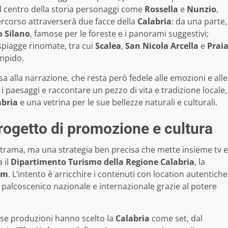
l centro della storia personaggi come
Rossella
e
Nunzio
,
 percorso attraverserà due facce della
Calabria
: da una parte,
o Silano
, famose per le foreste e i panorami suggestivi;
e spiagge rinomate, tra cui
Scalea
,
San Nicola Arcella
e
Prai
impido.
alla narrazione, che resta però fedele alle emozioni e alle
 i paesaggi e raccontare un pezzo di vita e tradizione locale,
abria
e una vetrina per le sue bellezze naturali e culturali.
progetto di promozione e cultura
 trama, ma una strategia ben precisa che mette insieme tv e
 il
Dipartimento Turismo della Regione Calabria
, la
om
. L’intento è arricchire i contenuti con location autentiche
 palcoscenico nazionale e internazionale grazie al potere
ose produzioni hanno scelto la
Calabria
come set, dal