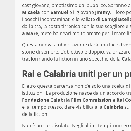
cast giovane, amatissimo dal pubblico. Saranno a
Micaela
con
Samuel
e il giovane
Jimmy
. Il loro
i boschi incontaminati e le vallate di
Camigliatell
dall’altra, la costa tirrenica con le sue scogliere 
a Mare
, mete balneari molto amate per il mare l
Questa nuova ambientazione darà una luce diversa 
storie di sempre. L’obiettivo è doppio: valorizzare
trasformando la fiction in uno specchio della
Cal
Rai e Calabria uniti per un 
Dietro questa partenza non c’è solo una scelta di
istituzioni. La produzione nasce da un accordo tra
Fondazione Calabria Film Commission
e
Rai C
e, al tempo stesso, dare visibilità alla
Calabria
sul
della fiction.
Non è un caso isolato. Negli ultimi tempi, numer