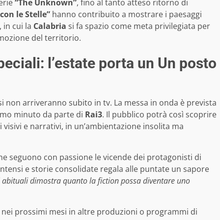
erie
“The Unknown”
, fino al tanto atteso ritorno di
con le Stelle”
hanno contribuito a mostrare i paesaggi
 in cui la
Calabria
si fa spazio come meta privilegiata per
ozione del territorio.
eciali: l’estate porta un Un posto
esi non arriveranno subito in tv. La messa in onda è prevista
ltimo minuto da parte di
Rai3
. Il pubblico potrà così scoprire
visivi e narrativi, in un’ambientazione insolita ma
, che seguono con passione le vicende dei protagonisti di
 intensi e storie consolidate regala alle puntate un sapore
ini abituali dimostra quanto la fiction possa diventare uno
e nei prossimi mesi in altre produzioni o programmi di