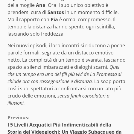
della moglie
Ana
. Ora il suo unico obiettivo è
prendersi cura di
Santos
in un momento difficile.
Ma il rapporto con
Pia
è ormai compromesso. Il
tempo e la distanza hanno spento ogni scintilla,
lasciando solo freddezza.
Nei nuovi episodi, i loro incontri si riducono a poche
parole formali, segnate da un distacco emotivo
netto. La complicità di un tempo è svanita, lasciando
spazio a silenzi imbarazzati e dialoghi scarni.
Quel
che un tempo era uno dei fili più vivi de La Promessa si
chiude ora con rassegnazione e distanza.
La soap porta
così i suoi spettatori a confrontarsi con un lato più
crudo delle emozioni,
senza finali consolatori o
illusioni.
Continue
Previous:
I 5 Livelli Acquatici Più Indimenticabili della
Reading
Storia dei Videogiochi: Un Viaggio Subacqueo da