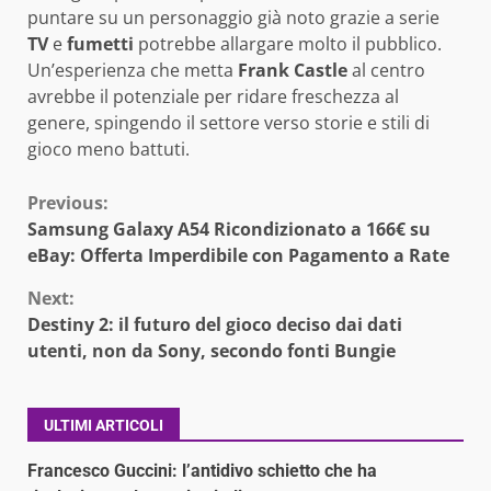
puntare su un personaggio già noto grazie a serie
TV
e
fumetti
potrebbe allargare molto il pubblico.
Un’esperienza che metta
Frank Castle
al centro
avrebbe il potenziale per ridare freschezza al
genere, spingendo il settore verso storie e stili di
gioco meno battuti.
Continue
Previous:
Samsung Galaxy A54 Ricondizionato a 166€ su
Reading
eBay: Offerta Imperdibile con Pagamento a Rate
Next:
Destiny 2: il futuro del gioco deciso dai dati
utenti, non da Sony, secondo fonti Bungie
ULTIMI ARTICOLI
Francesco Guccini: l’antidivo schietto che ha