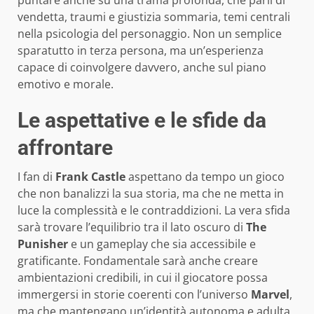
puntare anche su una trama profonda, che parli di
vendetta, traumi e giustizia sommaria, temi centrali
nella psicologia del personaggio. Non un semplice
sparatutto in terza persona, ma un’esperienza
capace di coinvolgere davvero, anche sul piano
emotivo e morale.
Le aspettative e le sfide da
affrontare
I fan di
Frank Castle
aspettano da tempo un gioco
che non banalizzi la sua storia, ma che ne metta in
luce la complessità e le contraddizioni. La vera sfida
sarà trovare l’equilibrio tra il lato oscuro di
The
Punisher
e un gameplay che sia accessibile e
gratificante. Fondamentale sarà anche creare
ambientazioni credibili, in cui il giocatore possa
immergersi in storie coerenti con l’universo
Marvel
,
ma che mantengano un’identità autonoma e adulta.