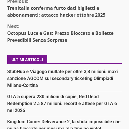
Continue
Previous:
Trenitalia conferma furto dati biglietti e
Reading
abbonamenti: attacco hacker ottobre 2025
Next:
Octopus Luce e Gas: Prezzo Bloccato e Bollette
Prevedibili Senza Sorprese
ULTIMI ARTICOLI
StubHub e Viagogo multate per oltre 3,3 milioni: maxi
sanzione AGCOM sul secondary ticketing Olimpiadi
Milano-Cortina
GTA 5 supera 230 milioni di copie, Red Dead
Redemption 2 a 87 milioni: record e attese per GTA 6
nel 2026
Kingdom Come: Deliverance 2, la sfida impossibile che
mi ha bloccato per mesi ma alla fine ho vinto!