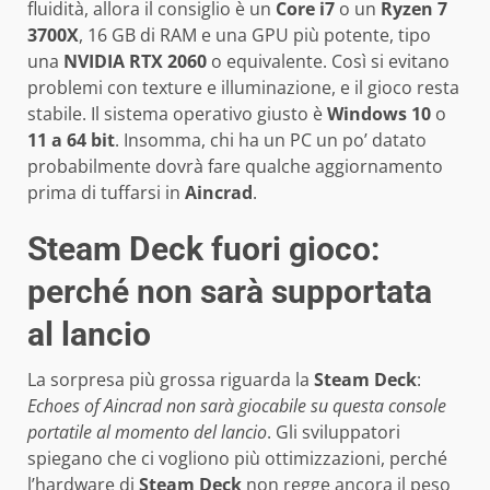
fluidità, allora il consiglio è un
Core i7
o un
Ryzen 7
3700X
, 16 GB di RAM e una GPU più potente, tipo
una
NVIDIA RTX 2060
o equivalente. Così si evitano
problemi con texture e illuminazione, e il gioco resta
stabile. Il sistema operativo giusto è
Windows 10
o
11 a 64 bit
. Insomma, chi ha un PC un po’ datato
probabilmente dovrà fare qualche aggiornamento
prima di tuffarsi in
Aincrad
.
Steam Deck fuori gioco:
perché non sarà supportata
al lancio
La sorpresa più grossa riguarda la
Steam Deck
:
Echoes of Aincrad non sarà giocabile su questa console
portatile al momento del lancio
. Gli sviluppatori
spiegano che ci vogliono più ottimizzazioni, perché
l’hardware di
Steam Deck
non regge ancora il peso