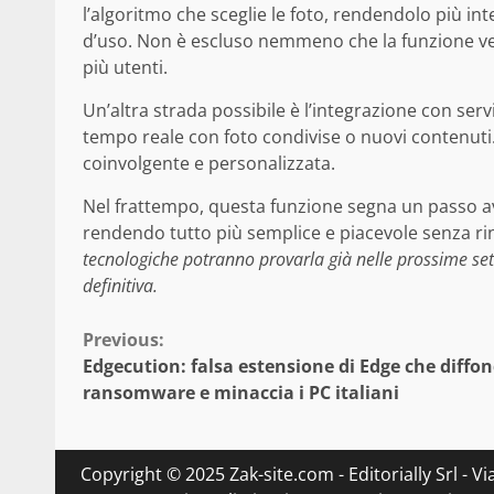
l’algoritmo che sceglie le foto, rendendolo più int
d’uso. Non è escluso nemmeno che la funzione ven
più utenti.
Un’altra strada possibile è l’integrazione con serv
tempo reale con foto condivise o nuovi contenuti
coinvolgente e personalizzata.
Nel frattempo, questa funzione segna un passo av
rendendo tutto più semplice e piacevole senza ri
tecnologiche potranno provarla già nelle prossime se
definitiva.
Continue
Previous:
Edgecution: falsa estensione di Edge che diffo
Reading
ransomware e minaccia i PC italiani
Copyright © 2025 Zak-site.com - Editorially Srl - V