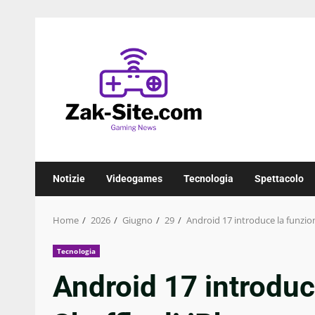
Skip
to
content
Notizie
Videogames
Tecnologia
Spettacolo
Home
2026
Giugno
29
Android 17 introduce la funzi
Tecnologia
Android 17 introduc