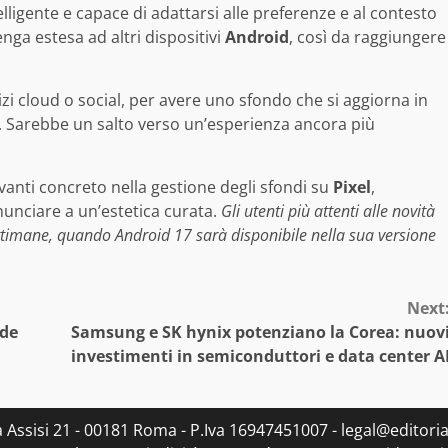
elligente e capace di adattarsi alle preferenze e al contesto
ga estesa ad altri dispositivi
Android
, così da raggiungere
izi cloud o social, per avere uno sfondo che si aggiorna in
. Sarebbe un salto verso un’esperienza ancora più
anti concreto nella gestione degli sfondi su
Pixel
,
nunciare a un’estetica curata.
Gli utenti più attenti alle novità
ttimane, quando Android 17 sarà disponibile nella sua versione
Next
nde
Samsung e SK hynix potenziano la Corea: nuov
investimenti in semiconduttori e data center A
ia Assisi 21 - 00181 Roma - P.Iva 16947451007 - legal@editorial