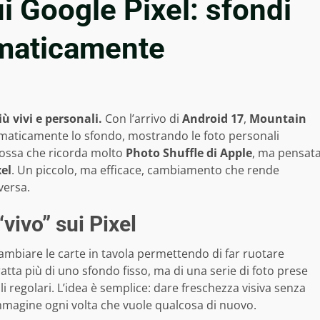
i Google Pixel: sfondi
maticamente
ù vivi e personali.
Con l’arrivo di
Android 17
,
Mountain
maticamente lo sfondo, mostrando le foto personali
mossa che ricorda molto
Photo Shuffle di Apple
, ma pensat
xel
. Un piccolo, ma efficace, cambiamento che rende
versa.
vivo” sui Pixel
ambiare le carte in tavola permettendo di far ruotare
tta più di uno sfondo fisso, ma di una serie di foto prese
li regolari. L’idea è semplice: dare freschezza visiva senza
mmagine ogni volta che vuole qualcosa di nuovo.