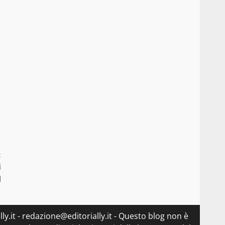
:
i
I
ly.it - redazione@editorially.it - Questo blog non è