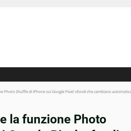
one Photo Shuffle di iPhone sui Google Pixel: sfondi che cambiano automati
e la funzione Photo