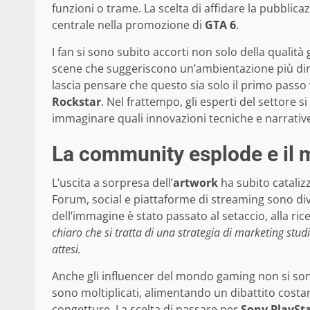
funzioni o trame. La scelta di affidare la pubblica
centrale nella promozione di
GTA 6
.
I fan si sono subito accorti non solo della qualità 
scene che suggeriscono un’ambientazione più dina
lascia pensare che questo sia solo il primo passo 
Rockstar
. Nel frattempo, gli esperti del settore 
immaginare quali innovazioni tecniche e narrative
La community esplode e il 
L’uscita a sorpresa dell’
artwork
ha subito catalizz
Forum, social e piattaforme di streaming sono dive
dell’immagine è stato passato al setaccio, alla ric
chiaro che si tratta di una strategia di marketing stud
attesi.
Anche gli influencer del mondo gaming non si son
sono moltiplicati, alimentando un dibattito costant
congetture. La scelta di passare per
Sony PlaySt