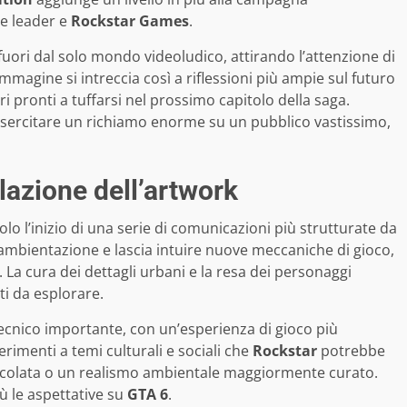
le leader e
Rockstar Games
.
 fuori dal solo mondo videoludico, attirando l’attenzione di
’immagine si intreccia così a riflessioni più ampie sul futuro
ori pronti a tuffarsi nel prossimo capitolo della saga.
esercitare un richiamo enorme su un pubblico vastissimo,
lazione dell’artwork
o l’inizio di una serie di comunicazioni più strutturate da
l’ambientazione e lascia intuire nuove meccaniche di gioco,
. La cura dei dettagli urbani e la resa dei personaggi
i da esplorare.
ecnico importante, con un’esperienza di gioco più
rimenti a temi culturali e sociali che
Rockstar
potrebbe
icolata o un realismo ambientale maggiormente curato.
iù le aspettative su
GTA 6
.