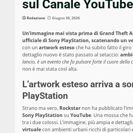
sul Canale YouTube 
Redazione
Giugno 30, 2026
Un’immagine mai vista prima di Grand Theft Au
ufficiale di Sony PlayStation, scatenando un ve
con un
artwork esteso
che ha subito fatto il gir
dettaglio nuovo è stato passato al setaccio:
ambie
lancio, è un evento che fa pulsare forte il cuore della
non è mai stata così alta.
L’artwork esteso arriva a so
PlayStation
Strano ma vero,
Rockstar
non ha pubblicato l’imma
Sony PlayStation
su
YouTube
. Una mossa che ha
tra i due colossi. L’immagine, più ampia e dettagli
virtuale
con ambienti urbani ricchi di particolari