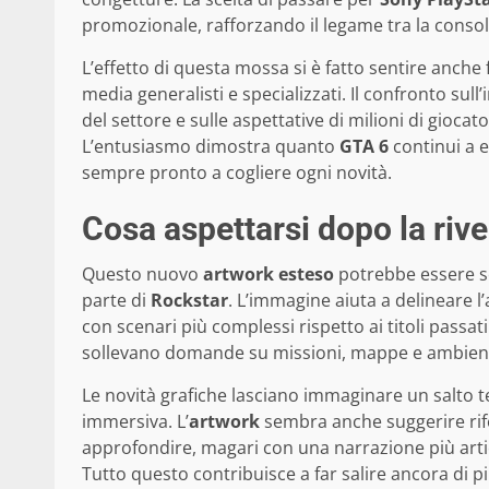
promozionale, rafforzando il legame tra la conso
L’effetto di questa mossa si è fatto sentire anche
media generalisti e specializzati. Il confronto sull
del settore e sulle aspettative di milioni di giocat
L’entusiasmo dimostra quanto
GTA 6
continui a 
sempre pronto a cogliere ogni novità.
Cosa aspettarsi dopo la rive
Questo nuovo
artwork esteso
potrebbe essere sol
parte di
Rockstar
. L’immagine aiuta a delineare 
con scenari più complessi rispetto ai titoli passati
sollevano domande su missioni, mappe e ambient
Le novità grafiche lasciano immaginare un salto t
immersiva. L’
artwork
sembra anche suggerire rife
approfondire, magari con una narrazione più art
Tutto questo contribuisce a far salire ancora di p