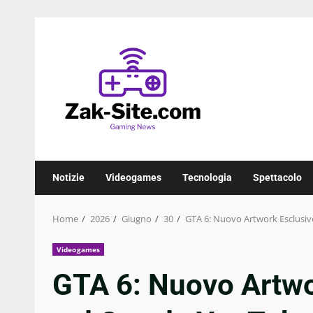
Skip
to
content
Notizie
Videogames
Tecnologia
Spettacolo
Home
2026
Giugno
30
GTA 6: Nuovo Artwork Esclusivo
Videogames
GTA 6: Nuovo Artwo