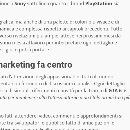
zione a
Sony
sottolinea quanto il brand
PlayStation
sia
grafica, ma anche di una palette di colori più vivace e di
mica e complessa rispetto ai capitoli precedenti. Tutto
verso rivelazioni più ampie, attese nei prossimi mesi da
si sono messi al lavoro per interpretare ogni dettaglio e
 il gioco potrà portare.
marketing fa centro
ato l’attenzione degli appassionati di tutto il mondo.
ntati un fermento di discussioni e analisi. Ogni dettaglio
erca di simboli, riferimenti o novità per la trama di
GTA 6
.
È
iata per mantenere alta l’attesa attorno a un titolo ormai tra i pi
o fatti attendere: video, commenti e approfondimenti si
e tra sviluppatori e pubblico fatto di anticipazioni e
ation
aggiunge un livello in più alla campagna