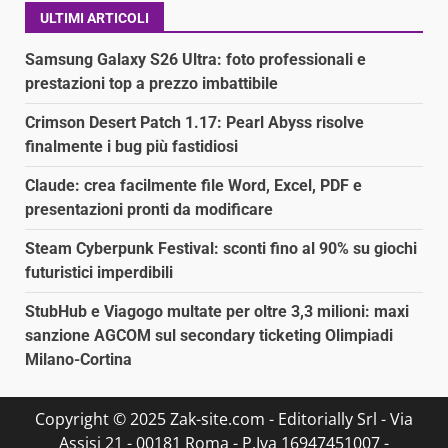
ULTIMI ARTICOLI
Samsung Galaxy S26 Ultra: foto professionali e
prestazioni top a prezzo imbattibile
Crimson Desert Patch 1.17: Pearl Abyss risolve
finalmente i bug più fastidiosi
Claude: crea facilmente file Word, Excel, PDF e
presentazioni pronti da modificare
Steam Cyberpunk Festival: sconti fino al 90% su giochi
futuristici imperdibili
StubHub e Viagogo multate per oltre 3,3 milioni: maxi
sanzione AGCOM sul secondary ticketing Olimpiadi
Milano-Cortina
Copyright © 2025 Zak-site.com - Editorially Srl - Via
Assisi 21 - 00181 Roma - P.Iva 16947451007 -