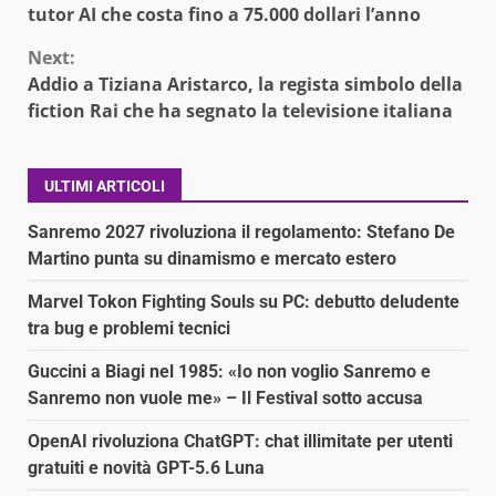
Reading
tutor AI che costa fino a 75.000 dollari l’anno
Next:
Addio a Tiziana Aristarco, la regista simbolo della
fiction Rai che ha segnato la televisione italiana
ULTIMI ARTICOLI
Sanremo 2027 rivoluziona il regolamento: Stefano De
Martino punta su dinamismo e mercato estero
Marvel Tokon Fighting Souls su PC: debutto deludente
tra bug e problemi tecnici
Guccini a Biagi nel 1985: «Io non voglio Sanremo e
Sanremo non vuole me» – Il Festival sotto accusa
OpenAI rivoluziona ChatGPT: chat illimitate per utenti
gratuiti e novità GPT-5.6 Luna