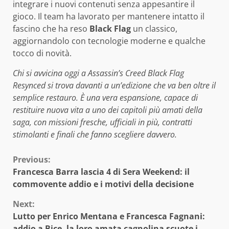
integrare i nuovi contenuti senza appesantire il
gioco. Il team ha lavorato per mantenere intatto il
fascino che ha reso
Black Flag
un classico,
aggiornandolo con tecnologie moderne e qualche
tocco di novità.
Chi si avvicina oggi a Assassin’s Creed Black Flag
Resynced si trova davanti a un’edizione che va ben oltre il
semplice restauro. È una vera espansione, capace di
restituire nuova vita a uno dei capitoli più amati della
saga, con missioni fresche, ufficiali in più, contratti
stimolanti e finali che fanno scegliere davvero.
Continue
Previous:
Francesca Barra lascia 4 di Sera Weekend: il
Reading
commovente addio e i motivi della decisione
Next:
Lutto per Enrico Mentana e Francesca Fagnani:
addio a Bice, la loro amata cagnolina scuote i