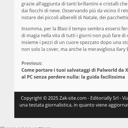
grazie all’aggiunta di tanti brillantini e cristalli
dai fiocchi di neve. Osservando più da vicino il re
notare dei piccoli alberelli di Natale, dei pacchettin
Insomma, per la Blasi il tempo sembra essersi fer
di magia nella vita di tutti i giorni non può fare 
insieme i pezzi di un cuore spezzato dopo una st
non solo la cover, ma anche la meravigliosa Ilary B
Continue
Previous:
Come portare i tuoi salvataggi di Palworld da 
Reading
al PC senza perdere nulla: la guida facilissima
Copyright © 2025 Zak-site.com - Editorially Srl - V
una testata giornalistica, in quanto viene aggiorna