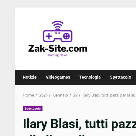
Skip
to
content
Notizie
Videogames
Tecnologia
Spettacolo
Home
2024
Gennaio
29
Ilary Blasi, tutti pazzi per la 
Spettacolo
Ilary Blasi, tutti pa