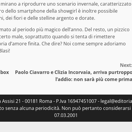
 che mirano a riprodurre uno scenario invernale, caratterizzato
tro dello smartphone della showgirl è inoltre possibile
i, dei fiori e delle stelline argento e dorate.
mato al periodo più magico dell’anno. Del resto, un pizzico
di certo male, soprattutto quando si tenta di rimettere
oria d’amore finita. Che dire? Noi come sempre adoriamo
lasi!
Next
Xbox
Paolo Ciavarro e Clizia Incorvaia, arriva purtropp
l’addio: non sarà più come prim
ia Assisi 21 - 00181 Roma - P.Iva 16947451007 - legal@editorial
to senza alcuna periodicità. Non può pertanto considerarsi u
07.03.2001