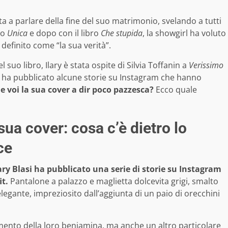
ta a parlare della fine del suo matrimonio, svelando a tutti
io
Unica
e dopo con il libro
Che stupida
, la showgirl ha voluto
 definito come “la sua verità”.
 suo libro, Ilary è stata ospite di Silvia Toffanin a
Verissimo
e ha pubblicato alcune storie su Instagram che hanno
 voi la sua cover a dir poco pazzesca?
Ecco quale
a sua cover: cosa c’è dietro lo
ce
ary Blasi ha pubblicato una serie di storie su Instagram
it.
Pantalone a palazzo e maglietta dolcevita grigi, smalto
egante, impreziosito dall’aggiunta di un paio di orecchini
amento della loro beniamina, ma anche un altro particolare