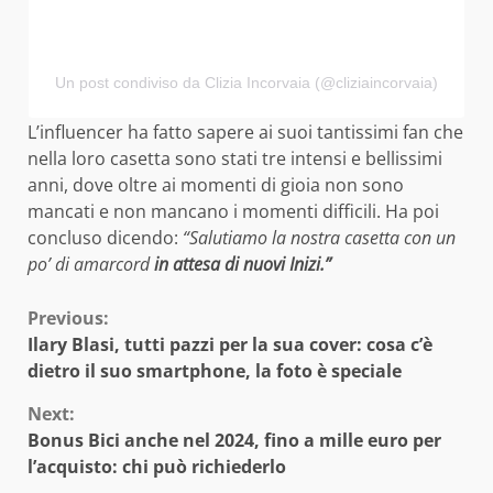
Un post condiviso da Clizia Incorvaia (@cliziaincorvaia)
L’influencer ha fatto sapere ai suoi tantissimi fan che
nella loro casetta sono stati tre intensi e bellissimi
anni, dove oltre ai momenti di gioia non sono
mancati e non mancano i momenti difficili. Ha poi
concluso dicendo:
“Salutiamo la nostra casetta con un
po’ di amarcord
in attesa di nuovi Inizi.”
Continue
Previous:
Ilary Blasi, tutti pazzi per la sua cover: cosa c’è
Reading
dietro il suo smartphone, la foto è speciale
Next:
Bonus Bici anche nel 2024, fino a mille euro per
l’acquisto: chi può richiederlo