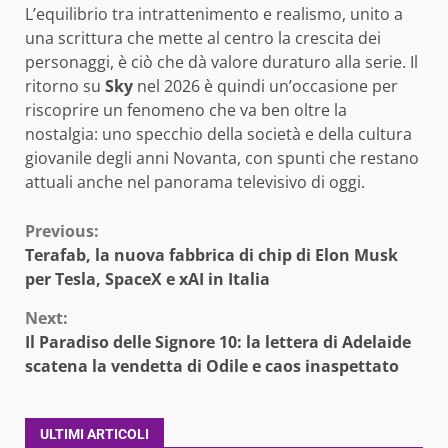
L’equilibrio tra intrattenimento e realismo, unito a
una scrittura che mette al centro la crescita dei
personaggi, è ciò che dà valore duraturo alla serie. Il
ritorno su
Sky
nel 2026 è quindi un’occasione per
riscoprire un fenomeno che va ben oltre la
nostalgia: uno specchio della società e della cultura
giovanile degli anni Novanta, con spunti che restano
attuali anche nel panorama televisivo di oggi.
Continue
Previous:
Terafab, la nuova fabbrica di chip di Elon Musk
Reading
per Tesla, SpaceX e xAI in Italia
Next:
Il Paradiso delle Signore 10: la lettera di Adelaide
scatena la vendetta di Odile e caos inaspettato
ULTIMI ARTICOLI