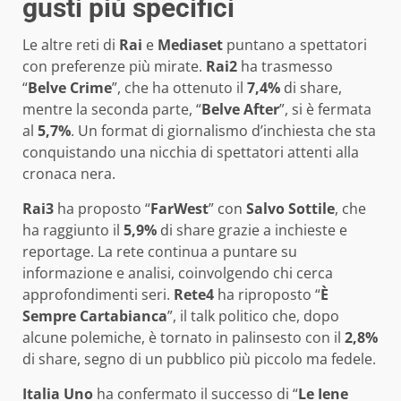
gusti più specifici
Le altre reti di
Rai
e
Mediaset
puntano a spettatori
con preferenze più mirate.
Rai2
ha trasmesso
“
Belve Crime
”, che ha ottenuto il
7,4%
di share,
mentre la seconda parte, “
Belve After
”, si è fermata
al
5,7%
. Un format di giornalismo d’inchiesta che sta
conquistando una nicchia di spettatori attenti alla
cronaca nera.
Rai3
ha proposto “
FarWest
” con
Salvo Sottile
, che
ha raggiunto il
5,9%
di share grazie a inchieste e
reportage. La rete continua a puntare su
informazione e analisi, coinvolgendo chi cerca
approfondimenti seri.
Rete4
ha riproposto “
È
Sempre Cartabianca
”, il talk politico che, dopo
alcune polemiche, è tornato in palinsesto con il
2,8%
di share, segno di un pubblico più piccolo ma fedele.
Italia Uno
ha confermato il successo di “
Le Iene