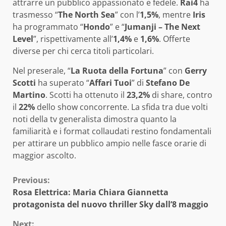
attrarre un pubblico appassionato e fedele.
Rai4
ha
trasmesso “
The North Sea
” con l’
1,5%
, mentre
Iris
ha programmato “
Hondo
” e “
Jumanji – The Next
Level
”, rispettivamente all’
1,4%
e
1,6%
. Offerte
diverse per chi cerca titoli particolari.
Nel preserale, “
La Ruota della Fortuna
” con
Gerry
Scotti
ha superato “
Affari Tuoi
” di
Stefano De
Martino
. Scotti ha ottenuto il
23,2%
di share, contro
il
22%
dello show concorrente. La sfida tra due volti
noti della tv generalista dimostra quanto la
familiarità e i format collaudati restino fondamentali
per attirare un pubblico ampio nelle fasce orarie di
maggior ascolto.
Continue
Previous:
Rosa Elettrica: Maria Chiara Giannetta
Reading
protagonista del nuovo thriller Sky dall’8 maggio
Next: