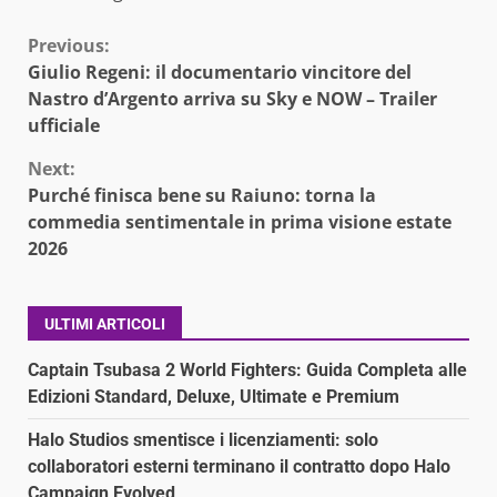
Continue
Previous:
Giulio Regeni: il documentario vincitore del
Reading
Nastro d’Argento arriva su Sky e NOW – Trailer
ufficiale
Next:
Purché finisca bene su Raiuno: torna la
commedia sentimentale in prima visione estate
2026
ULTIMI ARTICOLI
Captain Tsubasa 2 World Fighters: Guida Completa alle
Edizioni Standard, Deluxe, Ultimate e Premium
Halo Studios smentisce i licenziamenti: solo
collaboratori esterni terminano il contratto dopo Halo
Campaign Evolved