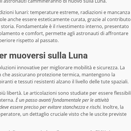
i gli astronauti cammineranno di nuovo sulla Luna.
ndizioni lunari: temperature estreme, radiazioni e mancanza
vuole anche essere esteticamente curata, grazie al contributo
a storia. Fondamentale è il rivestimento interno, presentato
solamento e comfort, permette agli astronauti di affrontare
eriore rispetto al passato.
er muoversi sulla Luna
luzioni innovative per migliorare mobilità e sicurezza. La
ech che assicurano protezione termica, mantengono la
ti e tessuti resistenti alzano il livello delle tute spaziali.
ù libertà. Le articolazioni sono studiate per essere flessibil
nterna.
È un passo avanti fondamentale per le attività
eve essere preciso per evitare stanchezza e rischi.
Inoltre, la
peratore, un dettaglio cruciale visto che le uscite previste