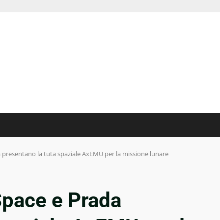
 presentano la tuta spaziale AxEMU per la missione lunare
Space e Prada