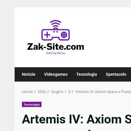
Skip
to
content
Notizie
Videogames
Tecnologia
Spettacolo
Home
2026
Giugno
8
Artemis IV: Axiom Space e Prada
Tecnologia
Artemis IV: Axiom 