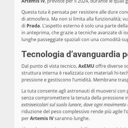
Artemis IV
, previste per il 2024, durante le qual
Questa tuta è pensata per resistere alle dure co
di atmosfera. Ma non si limita alla funzionalità; 
di
Prada
. L’aspetto esterno è solo una parte dell
in anteprima, che grazie a tecniche avanzate di i
lunghe passeggiate spaziali con una comodità sup
Tecnologia d’avanguardia p
Dal punto di vista tecnico,
AxEMU
offre diverse so
struttura interna è realizzata con materiali hi-t
pressione e gestiscono l’umidità. Membrane traspiran
La tuta consente agli astronauti di muoversi con pi
senza compromettere la tenuta della pressione i
extraveicolari sul suolo lunare, dove ogni movimento d
riduzione del peso complessivo rende più agile l’o
per
Artemis IV
saranno lunghe.