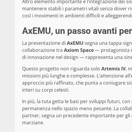
Altro elemento importante è l’integrazione dei sis
mantenere stabili i parametri vitali senza dover 
così i movimenti in ambienti difficili e alleggerendo
AxEMU, un passo avanti per l
La presentazione di
AxEMU
segna una tappa signif
collaborazione tra
Axiom Space
— protagonista ne
di innovazione nel design — rappresenta una siner
Questo progetto non riguarda solo
Artemis IV
, m
missioni più lunghe e complesse. L’attenzione all’e
approccio più raffinato, che punta a coniugare sic
interi su corpi celesti.
In più, la tuta getta le basi per sviluppi futuri, 
permanenza nello spazio meno pesante. La collab
partner, segna un precedente importante per gli eq
marziane.