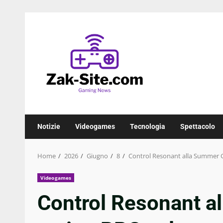
Skip
to
content
Notizie
Videogames
Tecnologia
Spettacolo
Home
2026
Giugno
8
Control Resonant alla Summer Ga
Videogames
Control Resonant a