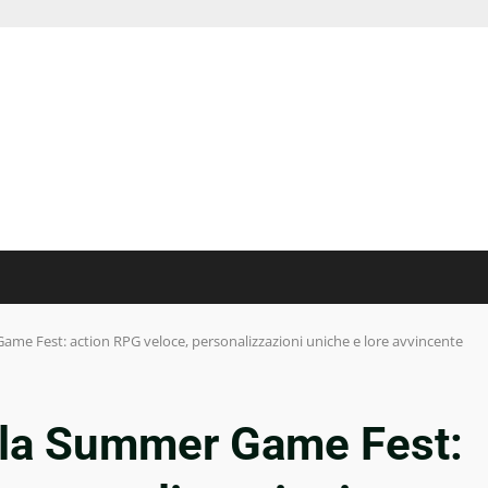
me Fest: action RPG veloce, personalizzazioni uniche e lore avvincente
lla Summer Game Fest: