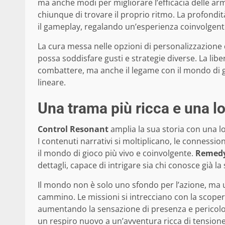
ma anche modi per migliorare l’efficacia delle arm
chiunque di trovare il proprio ritmo. La profondi
il gameplay, regalando un’esperienza coinvolgente 
La cura messa nelle opzioni di personalizzazione 
possa soddisfare gusti e strategie diverse. La liber
combattere, ma anche il legame con il mondo di 
lineare.
Una trama più ricca e una lo
Control Resonant
amplia la sua storia con una lo
I contenuti narrativi si moltiplicano, le connessio
il mondo di gioco più vivo e coinvolgente.
Remed
dettagli, capace di intrigare sia chi conosce già la 
Il mondo non è solo uno sfondo per l’azione, ma
cammino. Le missioni si intrecciano con la scopert
aumentando la sensazione di presenza e pericolo.
un respiro nuovo a un’avventura ricca di tensione