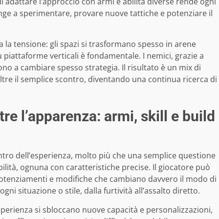
di adattare l’approccio con armi e abilità diverse rende ogni
nge a sperimentare, provare nuove tattiche e potenziare il
 la tensione: gli spazi si trasformano spesso in arene
 piattaforme verticali è fondamentale. I nemici, grazie a
ngono a cambiare spesso strategia. Il risultato è un mix di
ltre il semplice scontro, diventando una continua ricerca di
re l’apparenza: armi, skill e build
ntro dell’esperienza, molto più che una semplice questione
abilità, ognuna con caratteristiche precise. Il giocatore può
otenziamenti e modifiche che cambiano davvero il modo di
ni situazione o stile, dalla furtività all’assalto diretto.
esperienza si sbloccano nuove capacità e personalizzazioni,