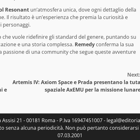
ol Resonant
un’atmosfera unica, dove ogni dettaglio della
. Il risultato è un’esperienza che premia la curiosità e
 i personaggi.
o che vuole ridefinire gli standard del genere, puntando su
zzazione e una storia complessa.
Remedy
conferma la sua
e la passione di una community che segue queste avventure
Next
Artemis IV: Axiom Space e Prada presentano la tut
i e
spaziale AxEMU per la missione lunar
ia Assisi 21 - 00181 Roma - P.Iva 16947451007 - legal@editorial
to senza alcuna periodicità. Non può pertanto considerarsi u
07.03.2001