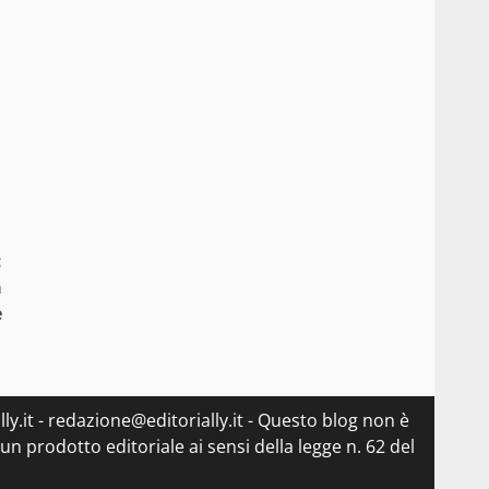
:
a
e
ly.it - redazione@editorially.it - Questo blog non è
n prodotto editoriale ai sensi della legge n. 62 del