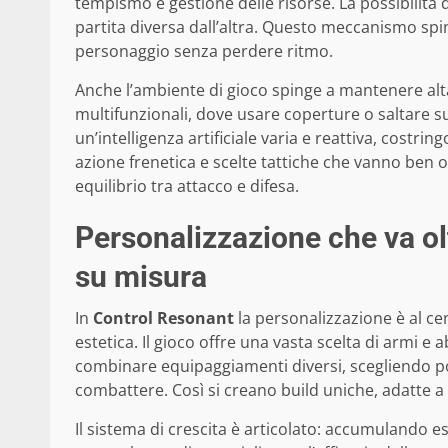
tempismo e gestione delle risorse. La possibilità 
partita diversa dall’altra. Questo meccanismo spi
personaggio senza perdere ritmo.
Anche l’ambiente di gioco spinge a mantenere alta
multifunzionali, dove usare coperture o saltare su
un’intelligenza artificiale varia e reattiva, costri
azione frenetica e scelte tattiche che vanno ben o
equilibrio tra attacco e difesa.
Personalizzazione che va olt
su misura
In
Control Resonant
la personalizzazione è al ce
estetica. Il gioco offre una vasta scelta di armi e 
combinare equipaggiamenti diversi, scegliendo p
combattere. Così si creano build uniche, adatte a og
Il sistema di crescita è articolato: accumulando 