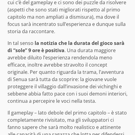
cui c’è del gameplay e ci sono dei puzzle da risolvere
(aspetti che sono stati migliorati rispetto al primo
capitolo ma non ampliati a dismisura), ma dove il
focus sarà incentrato sull’esperienza e dunque sulla
storia da raccontare.
In tal senso
la notizia che la durata del gioco sarà
di “sole” 9 ore è positiva
. Una durata maggiore
avrebbe diluito l’esperienza rendendola meno
efficace, inoltre avrebbe stravolto il concept
originale. Per quanto riguarda la trama, l’avventura
di Senua sarà tutta da scoprire: la giovane vuole
proteggere il villaggio dall’invasione dei vichinghi e
sebbene abbia fatto pace con i suoi demoni interiori,
continua a percepire le voci nella testa.
Il gameplay – lato debole del primo capitolo – è stato
completamente rivisitato, ma gli sviluppatori ci
fanno sapere che sarà molto realistico e attinente
alle capacità di una ragazza che lotta per difendersi