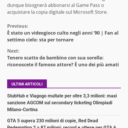
dunque bisognerà abbonarsi al Game Pass o
acquistare la copia digitale sul Microsoft Store.
Continue
Previous:
È stato un videogioco culto negli anni ’90 | Fan al
Reading
settimo cielo: sta per tornare
Next:
Tenero scatto da bambino con sua sorella:
riconoscete il famoso attore? È uno dei più amati
ULTIMI ARTICOLI
StubHub e Viagogo multate per oltre 3,3 milioni: maxi
sanzione AGCOM sul secondary ticketing Olimpiadi
Milano-Cortina
GTA 5 supera 230 milioni di copie, Red Dead
Redemption 2 a 87 milioni: record e attese per GTA 6