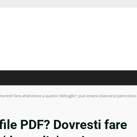
ovresti fare attenzione a questo ‘dettaglio’: può essere (davvero) pericoloso
file PDF? Dovresti fare