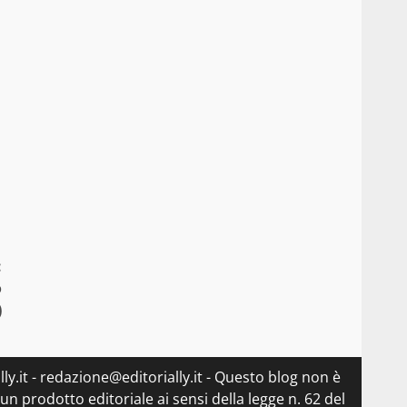
:
o
)
ly.it - redazione@editorially.it - Questo blog non è
n prodotto editoriale ai sensi della legge n. 62 del