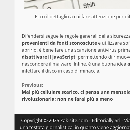
Ecco il dettaglio a cui fare attenzione per di
Difendersi segue le regole generali della sicurez
provenienti da fonti sconosciute
e utilizzare so
aprirlo, è bene fare una scansione antivirus prima
disattivare il JavaScript
, permettendo di rimuov
nascondere il malware. Infine, è una buona idea
a
infettare il disco in caso di minaccia.
Continue
Previous:
Mai più cellulare scarico, ci pensa una mensol
Reading
rivoluzionaria: non ne farai più a meno
Copyright © 2025 Zak-site.com - Editorially Srl - V
una testata giornalistica, in quanto viene aggiorna