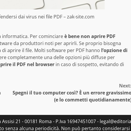
fendersi dai virus nei file PDF – zak-site.com
za informatica. Per cominciare
è bene non aprire PDF
ftware da produttori noti per aprirli. Se proprio bisogna
 di aprire il file. Molti software per PDF hanno
l’opzione di
ere completamente una delle opzioni più diffuse per
prire il PDF nel browser
in caso di sospetto, evitando di
Next
a
Spegni il tuo computer così? È un errore gravissim
(e lo commetti quotidianamente
ia Assisi 21 - 00181 Roma - P.Iva 16947451007 - legal@editorial
to senza alcuna periodicità. Non può pertanto considerarsi u