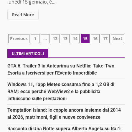
lunedì 15 gennaio, è...
Read More
Paginazione
Previous
1
…
12
13
14
15
16
17
Next
degli
ULTIMI ARTICOLI
articoli
GTA 6, Trailer 3 in Anteprima su Netflix: Take-Two
Esorta a Iscriversi per l’Evento Imperdibile
Windows 11, l’app Meteo consuma fino a 1,2 GB di
RAM: ecco perché WebView2 e la pubblicità
influiscono sulle prestazioni
Temptation Island: le coppie ancora insieme dal 2014
al 2026, matrimoni, figli e nuove convivenze
Racconto di Una Notte supera Alberto Angela su Rai1: